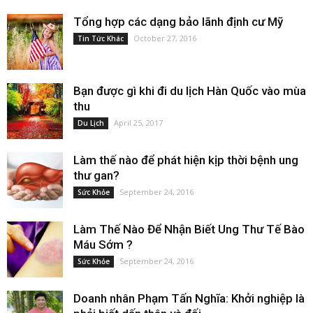
Tổng hợp các dạng bảo lãnh định cư Mỹ
October 27, 2016
Tin Tức Khác
Bạn được gì khi đi du lịch Hàn Quốc vào mùa
thu
April 25, 2017
Du Lịch
Làm thế nào để phát hiện kịp thời bệnh ung
thư gan?
September 24, 2016
Sức Khỏe
Làm Thế Nào Để Nhận Biết Ung Thư Tế Bào
Máu Sớm ?
September 24, 2016
Sức Khỏe
Doanh nhân Phạm Tấn Nghĩa: Khởi nghiệp là