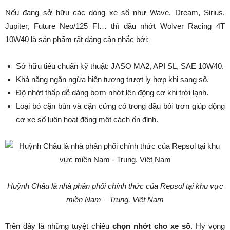
Nếu đang sở hữu các dòng xe số như Wave, Dream, Sirius,
Jupiter, Future Neo/125 FI… thì dầu nhớt Wolver Racing 4T
10W40 là sản phẩm rất đáng cân nhắc bởi:
Sở hữu tiêu chuẩn kỹ thuật: JASO MA2, API SL, SAE 10W40.
Khả năng ngăn ngừa hiện tượng trượt ly hợp khi sang số.
Độ nhớt thấp dễ dàng bơm nhớt lên động cơ khi trời lạnh.
Loại bỏ cặn bùn và cặn cứng có trong dầu bôi trơn giúp động
cơ xe số luôn hoạt động một cách ổn định.
Huỳnh Châu là nhà phân phối chính thức của Repsol tại khu vực
miền Nam – Trung, Việt Nam
Trên đây là những tuyệt chiêu
chọn nhớt cho xe số
. Hy vọng