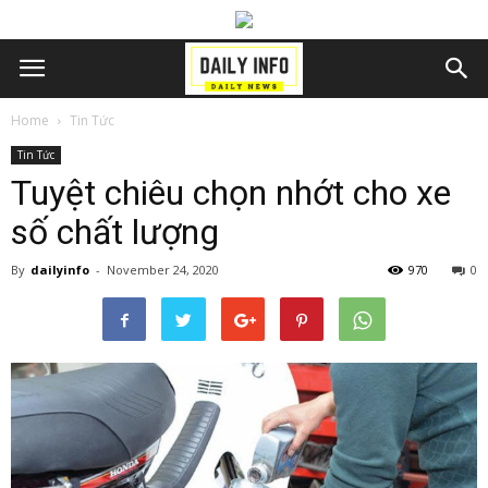
Home
Tin Tức
Tin Tức
Tuyệt chiêu chọn nhớt cho xe
số chất lượng
By
dailyinfo
-
November 24, 2020
970
0