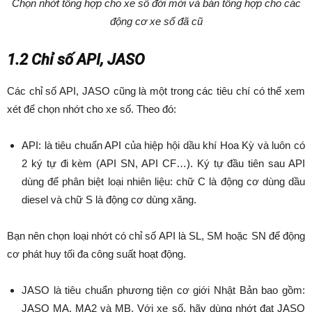
Chọn nhớt tổng hợp cho xe số đời mới và bán tổng hợp cho các
động cơ xe số đã cũ
1.2 Chỉ số API, JASO
Các chỉ số API, JASO cũng là một trong các tiêu chí có thể xem
xét để chọn nhớt cho xe số. Theo đó:
API: là tiêu chuẩn API của hiệp hội dầu khí Hoa Kỳ và luôn có
2 ký tự đi kèm (API SN, API CF…). Ký tự đầu tiên sau API
dùng để phân biệt loại nhiên liệu: chữ C là động cơ dùng dầu
diesel và chữ S là động cơ dùng xăng.
Bạn nên chọn loại nhớt có chỉ số API là SL, SM hoặc SN để động
cơ phát huy tối đa công suất hoạt động.
JASO là tiêu chuẩn phương tiện cơ giới Nhật Bản bao gồm:
JASO MA, MA2 và MB. Với xe số, hãy dùng nhớt đạt JASO