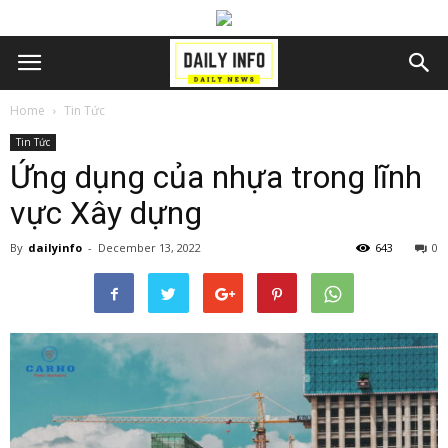
Home
Tin Tức
Tin Tức
Ứng dụng của nhựa trong lĩnh
vực Xây dựng
By
dailyinfo
-
December 13, 2022
643
0