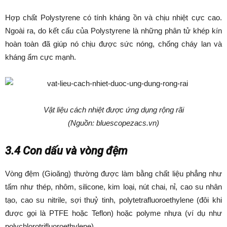
Hợp chất Polystyrene có tính kháng ồn và chịu nhiệt cực cao.
Ngoài ra, do kết cấu của Polystyrene là những phân tử khép kín
hoàn toàn đã giúp nó chịu được sức nóng, chống cháy lan và
kháng ẩm cực mạnh.
Vật liệu cách nhiệt được ứng dụng rộng rãi
(Nguồn: bluescopezacs.vn)
3.4 Con dấu và vòng đệm
Vòng đệm (Gioăng) thường được làm bằng chất liệu phẳng như
tấm như thép, nhôm, silicone, kim loại, nút chai, nỉ, cao su nhân
tạo, cao su nitrile, sợi thuỷ tinh, polytetrafluoroethylene (đôi khi
được gọi là PTFE hoặc Teflon) hoặc polyme nhựa (ví dụ như
polychlorotrifluoroethylene) .