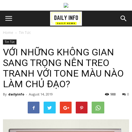
Home
Tin Tức
Tin Tức
VỚI NHỮNG KHÔNG GIAN
SANG TRỌNG NÊN TREO
TRANH VỚI TONE MÀU NÀO
LÀM CHỦ ĐẠO?
By
dailyinfo
-
August 14, 2019
988
0