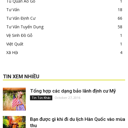
Tủ Quần Áo Gỗ
1
Tư Vấn
18
Tư Vấn Định Cư
66
Tư Vấn Tuyển Dụng
58
Vệ Sinh Đồ Gỗ
1
Việt Quất
1
Xã Hội
4
TIN XEM NHIỀU
Tổng hợp các dạng bảo lãnh định cư Mỹ
October 27, 2016
Tin Tức Khác
Bạn được gì khi đi du lịch Hàn Quốc vào mùa
thu