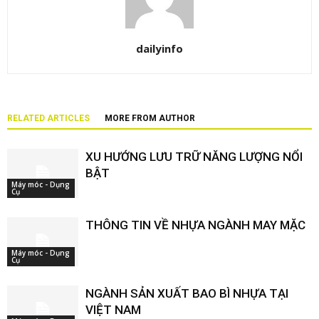
dailyinfo
RELATED ARTICLES
MORE FROM AUTHOR
XU HƯỚNG LƯU TRỮ NĂNG LƯỢNG NỔI
BẬT
Máy móc - Dụng
Cụ
THÔNG TIN VỀ NHỰA NGÀNH MAY MẶC
Máy móc - Dụng
Cụ
NGÀNH SẢN XUẤT BAO BÌ NHỰA TẠI
VIỆT NAM