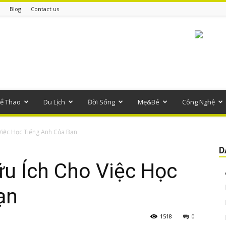
Blog
Contact us
ể Thao
Du Lịch
Đời Sống
Mẹ&Bé
Công Nghệ
Việc Học Tiếng Anh Của Bạn
D
ữu Ích Cho Việc Học
ạn
1518
0