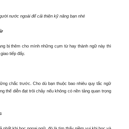
người nước ngoài để cải thiện kỹ năng bạn nhé
từ
ang bị thêm cho mình những cụm từ hay thành ngữ này thì
iao tiếp đấy.
ững chắc trước. Cho dù bạn thuộc bao nhiêu quy tắc ngữ
g thể diễn đạt trôi chảy nếu không có nền tảng quan trọng
c
 nhất khi học ngoại ngữ, đó là tìm thấy niềm vui khi học và