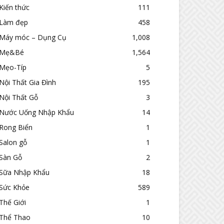
Kiến thức
111
Làm đẹp
458
Máy móc – Dụng Cụ
1,008
Mẹ&Bé
1,564
Mẹo-Típ
5
Nội Thất Gia Đình
195
Nội Thất Gỗ
3
Nước Uống Nhập Khẩu
14
Rong Biển
1
Salon gỗ
1
Sàn Gỗ
2
Sữa Nhập Khẩu
18
Sức Khỏe
589
Thế Giới
1
Thể Thao
10