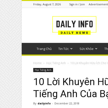
Friday, August 7, 2026
Sign in / Join
Advertisement
Tin
tức
phổ
thông
Trang Chủ
Tin Tức
Sức Khỏe
Th
Home
Học Tiếng Anh
10 Lời Khuyên Hữu Ích Cho 
Học Tiếng Anh
10 Lời Khuyên H
Tiếng Anh Của B
By
dailyinfo
-
December 22, 2018