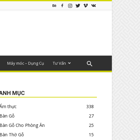
Máy móc – Dụng Cụ
Tư Vấn
ANH MỤC
Ẩm thực
338
Bàn Gỗ
27
Bàn Gỗ Cho Phòng Ăn
25
Bàn Thờ Gỗ
15