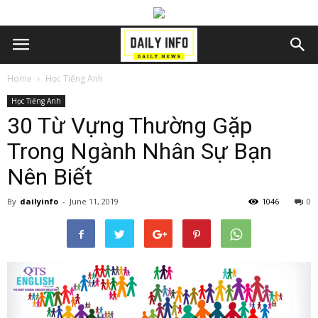
Home
Học Tiếng Anh
Học Tiếng Anh
30 Từ Vựng Thường Gặp
Trong Ngành Nhân Sự Bạn
Nên Biết
By
dailyinfo
-
June 11, 2019
1046
0