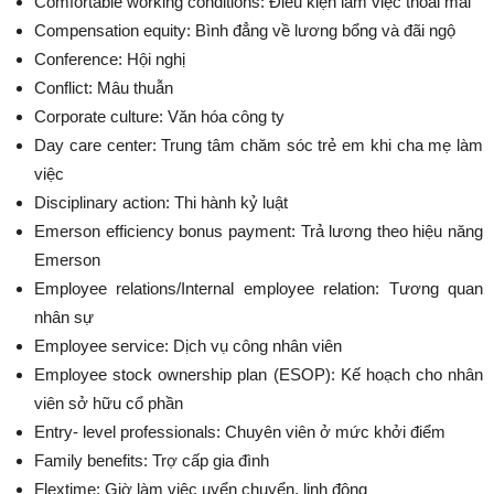
Comfortable working conditions: Điều kiện làm việc thoải mái
Compensation equity: Bình đẳng về lương bổng và đãi ngộ
Conference: Hội nghị
Conflict: Mâu thuẫn
Corporate culture: Văn hóa công ty
Day care center: Trung tâm chăm sóc trẻ em khi cha mẹ làm
việc
Disciplinary action: Thi hành kỷ luật
Emerson efficiency bonus payment: Trả lương theo hiệu năng
Emerson
Employee relations/Internal employee relation: Tương quan
nhân sự
Employee service: Dịch vụ công nhân viên
Employee stock ownership plan (ESOP): Kế hoạch cho nhân
viên sở hữu cổ phần
Entry- level professionals: Chuyên viên ở mức khởi điểm
Family benefits: Trợ cấp gia đình
Flextime: Giờ làm việc uyển chuyển, linh động