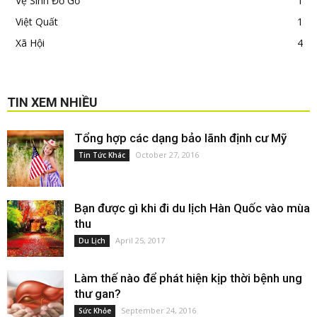
Vệ Sinh Đồ Gỗ
1
Việt Quất
1
Xã Hội
4
TIN XEM NHIỀU
Tổng hợp các dạng bảo lãnh định cư Mỹ
October 27, 2016
Tin Tức Khác
Bạn được gì khi đi du lịch Hàn Quốc vào mùa
thu
April 25, 2017
Du Lịch
Làm thế nào để phát hiện kịp thời bệnh ung
thư gan?
September 24, 2016
Sức Khỏe