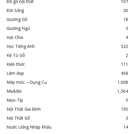
Đồ gỗ nội thất
107
Đời Sống
20
Giường Gỗ
18
Giường Ngủ
3
Hạt Chia
4
Học Tiếng Anh
522
Kệ Tủ Gỗ
2
Kiến thức
111
Làm đẹp
458
Máy móc – Dụng Cụ
1,008
Mẹ&Bé
1,564
Mẹo-Típ
5
Nội Thất Gia Đình
195
Nội Thất Gỗ
3
Nước Uống Nhập Khẩu
14