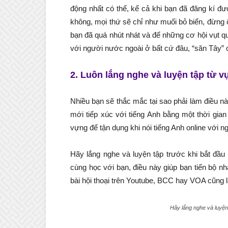
động nhất có thể, kể cả khi bạn đã đăng kí đ
không, mọi thứ sẽ chỉ như muối bỏ biển, đừng
bạn đã quá nhút nhát và để những cơ hội vụt q
với người nước ngoài ở bất cứ đâu, “săn Tây” o
2. Luôn lắng nghe và luyện tập từ v
Nhiều bạn sẽ thắc mắc tại sao phải làm điều nà
mới tiếp xúc với tiếng Anh bằng một thời gian
vựng để tận dụng khi nói tiếng Anh online với 
Hãy lắng nghe và luyện tập trước khi bắt đầu
cùng học với bạn, điều này giúp bạn tiến bộ n
bài hội thoại trên Youtube, BCC hay VOA cũng 
Hãy lắng nghe và luyện 