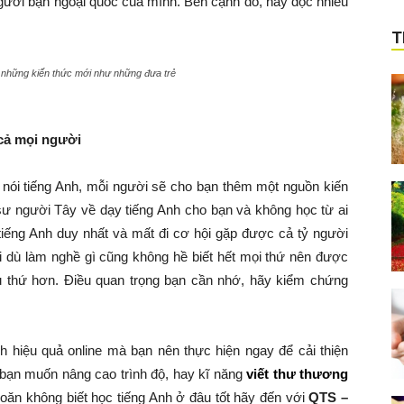
ười bạn ngoại quốc của mình. Bên cạnh đó, hãy đọc nhiều
T
những kiến thức mới như những đưa trẻ
 cả mọi người
nói tiếng Anh, mỗi người sẽ cho bạn thêm một nguồn kiến
ư người Tây về dạy tiếng Anh cho bạn và không học từ ai
tiếng Anh duy nhất và mất đi cơ hội gặp được cả tỷ người
ời dù làm nghề gì cũng không hề biết hết mọi thứ nên được
u thứ hơn. Điều quan trọng bạn cần nhớ, hãy kiểm chứng
nh hiệu quả online mà bạn nên thực hiện ngay để cải thiện
bạn muốn nâng cao trình độ, hay kĩ năng
viết thư thương
oăn không biết học
tiếng Anh
ở đâu tốt hãy đến với
QTS –