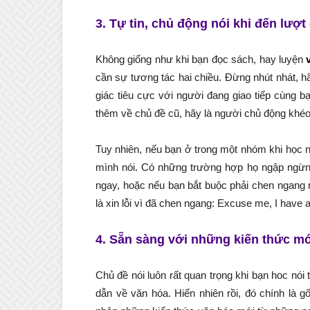
3. Tự tin, chủ động nói khi đến lượ
Không giống như khi bạn đọc sách, hay luyện
cần sự tương tác hai chiều. Đừng nhút nhát, h
giác tiêu cực với người đang giao tiếp cùng b
thêm về chủ đề cũ, hãy là người chủ động khéo
Tuy nhiên, nếu bạn ở trong một nhóm khi học nó
mình nói. Có những trường hợp họ ngập ngừng 
ngay, hoặc nếu bạn bắt buộc phải chen ngang 
là xin lỗi vì đã chen ngang: Excuse me, I have a
4. Sẵn sàng với những kiến thức mớ
Chủ đề nói luôn rất quan trọng khi bạn hoc nói
dẫn về văn hóa. Hiển nhiên rồi, đó chính là 