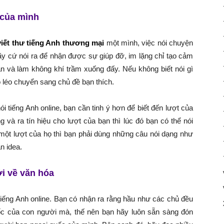
t của mình
viết thư tiếng Anh thương mại
một mình, việc nói chuyện
ãy cứ nói ra để nhận được sự giúp đỡ, im lặng chỉ tạo cảm
ạn và làm không khí trầm xuống đấy. Nếu không biết nói gì
 léo chuyển sang chủ đề bạn thích.
i tiếng Anh online, bạn cần tinh ý hơn để biết đến lượt của
và ra tín hiệu cho lượt của bạn thì lúc đó bạn có thể nói
một lượt của họ thì bạn phải dùng những câu nói dạng như
n idea.
i về văn hóa
 tiếng Anh online. Bạn có nhận ra rằng hầu như các chủ đều
gốc của con người mà, thế nên bạn hãy luôn sẵn sàng đón