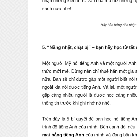
nhận những kiến thức văn hóa mới từ những ng
sách nữa nhé!
Hãy hào hứng đón nhận 
5. “Năng nhặt, chặt bị” – bạn hãy học từ tất
Một người Mỹ nói tiếng Anh và một người Anh 
thức mới mẻ. Đừng nên chỉ thuê hẳn một gia s
nữa. Bạn sẽ chỉ được gặp một người biết nói 
ngoài kia nói được tiếng Anh. Vả lại, một ngư
gặp càng nhiều người là được học càng nhiề
thông tin trước khi ghi nhớ nó nhé.
Trên đây
là 5 bí quyết để bạn học nói tiếng A
trình độ tiếng Anh của mình
.
Bên cạnh đó, nếu 
mại bằng tiếng Anh
của mình và đang băn kh