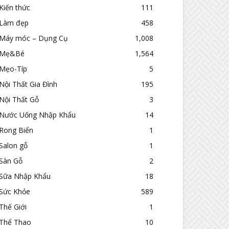
Kiến thức
111
Làm đẹp
458
Máy móc – Dụng Cụ
1,008
Mẹ&Bé
1,564
Mẹo-Típ
5
Nội Thất Gia Đình
195
Nội Thất Gỗ
3
Nước Uống Nhập Khẩu
14
Rong Biển
1
Salon gỗ
1
Sàn Gỗ
2
Sữa Nhập Khẩu
18
Sức Khỏe
589
Thế Giới
1
Thể Thao
10