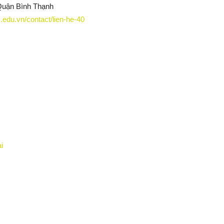
Quận Bình Thạnh
.edu.vn/contact/lien-he-40
i