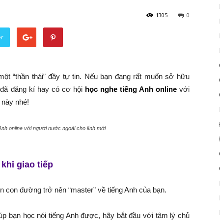
1305
0
er
 một “thần thái” đầy tự tin. Nếu bạn đang rất muốn sở hữu
i đã đăng kí hay có cơ hội
học nghe tiếng Anh online
với
 này nhé!
Anh online với người nước ngoài cho lính mới
khi giao tiếp
rên con đường trở nên “master” về tiếng Anh của bạn.
úp bạn học nói tiếng Anh được, hãy bắt đầu với tâm lý chủ