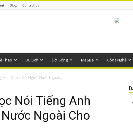
ent
Blog
Contact us
ể Thao
Du Lịch
Đời Sống
Mẹ&Bé
Công Nghệ
g Anh Online Với Người Nước Ngoài...
D
ọc Nói Tiếng Anh
i Nước Ngoài Cho