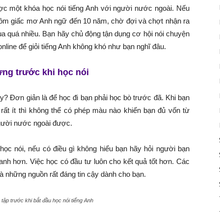
ược một khóa học nói tiếng Anh với người nước ngoài. Nếu
 ôm giấc mơ Anh ngữ đến 10 năm, chờ đợi và chợt nhận ra
ua quá nhiều. Bạn hãy chủ động tận dụng cơ hội nói chuyện
nline để giỏi tiếng Anh không khó như bạn nghĩ đâu.
ựng trước khi học nói
y? Đơn giản là để học đi bạn phải học bò trước đã. Khi bạn
 rất ít thì không thể có phép màu nào khiến bạn đủ vốn từ
người nước ngoài được.
 học nói, nếu có điều gì không hiểu bạn hãy hỏi người bạn
hanh hơn. Việc học có đầu tư luôn cho kết quả tốt hơn. Các
là những nguồn rất đáng tin cậy dành cho bạn.
tập trước khi bắt đầu học nói tiếng Anh