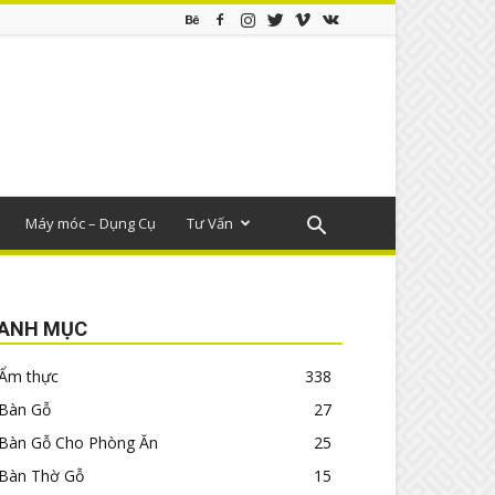
Máy móc – Dụng Cụ
Tư Vấn
ANH MỤC
Ẩm thực
338
Bàn Gỗ
27
Bàn Gỗ Cho Phòng Ăn
25
Bàn Thờ Gỗ
15