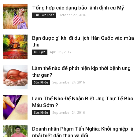
Tổng hợp các dạng bảo lãnh định cư Mỹ
October 27, 2016
Tin Tức Khác
Bạn được gì khi đi du lịch Hàn Quốc vào mùa
thu
April 25, 2017
Du Lịch
Làm thế nào để phát hiện kịp thời bệnh ung
thư gan?
September 24, 2016
Sức Khỏe
Làm Thế Nào Để Nhận Biết Ung Thư Tế Bào
Máu Sớm ?
September 24, 2016
Sức Khỏe
Doanh nhân Phạm Tấn Nghĩa: Khởi nghiệp là
phải biết dấn thân và đối...