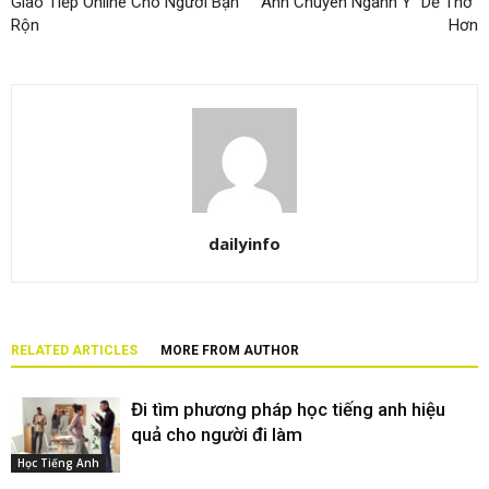
Giao Tiếp Online Cho Người Bận
Anh Chuyên Ngành Y “Dễ Thở”
Rộn
Hơn
dailyinfo
RELATED ARTICLES
MORE FROM AUTHOR
Đi tìm phương pháp học tiếng anh hiệu
quả cho người đi làm
Học Tiếng Anh