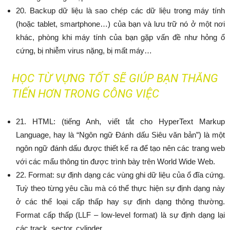
20. Backup dữ liệu là sao chép các dữ liệu trong máy tính
(hoặc tablet, smartphone…) của bạn và lưu trữ nó ở một nơi
khác, phòng khi máy tính của bạn gặp vấn đề như hỏng ổ
cứng, bị nhiễm virus nặng, bị mất máy…
HỌC TỪ VỰNG TỐT SẼ GIÚP BẠN THĂNG
TIẾN HƠN TRONG CÔNG VIỆC
21. HTML: (tiếng Anh, viết tắt cho HyperText Markup
Language, hay là “Ngôn ngữ Đánh dấu Siêu văn bản”) là một
ngôn ngữ đánh dấu được thiết kế ra để tạo nên các trang web
với các mẩu thông tin được trình bày trên World Wide Web.
22. Format: sự định dạng các vùng ghi dữ liệu của ổ đĩa cứng.
Tuỳ theo từng yêu cầu mà có thể thực hiện sự định dạng này
ở các thể loại cấp thấp hay sự định dạng thông thường.
Format cấp thấp (LLF – low-level format) là sự định dạng lại
các track, sector, cylinder.