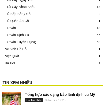
Trái Cây Nhập Khẩu
18
Tủ Bếp Bằng Gỗ
2
Tủ Quần Áo Gỗ
1
Tư Vấn
18
Tư Vấn Định Cư
66
Tư Vấn Tuyển Dụng
58
Vệ Sinh Đồ Gỗ
1
Việt Quất
1
Xã Hội
4
TIN XEM NHIỀU
Tổng hợp các dạng bảo lãnh định cư Mỹ
October 27, 2016
Tin Tức Khác