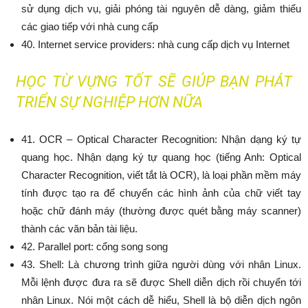
sử dụng dịch vụ, giải phóng tài nguyên dễ dàng, giảm thiểu
các giao tiếp với nhà cung cấp
40. Internet service providers: nhà cung cấp dịch vụ Internet
HỌC TỪ VỰNG TỐT SẼ GIÚP BẠN PHÁT
TRIỂN SỰ NGHIỆP HƠN NỮA
41. OCR – Optical Character Recognition: Nhận dạng ký tự
quang học. Nhận dạng ký tự quang học (tiếng Anh: Optical
Character Recognition, viết tắt là OCR), là loại phần mềm máy
tính được tạo ra để chuyển các hình ảnh của chữ viết tay
hoặc chữ đánh máy (thường được quét bằng máy scanner)
thành các văn bản tài liệu.
42. Parallel port: cổng song song
43. Shell: Là chương trình giữa người dùng với nhân Linux.
Mỗi lệnh được đưa ra sẽ được Shell diễn dịch rồi chuyển tới
nhân Linux. Nói một cách dễ hiểu, Shell là bộ diễn dịch ngôn