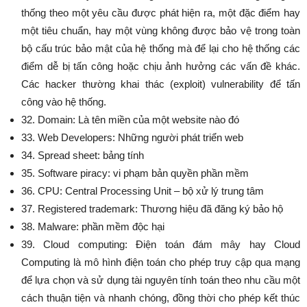
thống theo một yêu cầu được phát hiện ra, một đặc điểm hay
một tiêu chuẩn, hay một vùng không được bảo vệ trong toàn
bộ cấu trúc bảo mật của hệ thống mà để lại cho hệ thống các
điểm dễ bị tấn công hoặc chịu ảnh hưởng các vấn đề khác.
Các hacker thường khai thác (exploit) vulnerability để tấn
công vào hệ thống.
32. Domain: Là tên miền của một website nào đó
33. Web Developers: Những người phát triển web
34. Spread sheet: bảng tính
35. Software piracy: vi phạm bản quyền phần mềm
36. CPU: Central Processing Unit – bộ xử lý trung tâm
37. Registered trademark: Thương hiệu đã đăng ký bảo hộ
38. Malware: phần mềm độc hại
39. Cloud computing: Điện toán đám mây hay Cloud
Computing là mô hình điện toán cho phép truy cập qua mạng
để lựa chọn và sử dụng tài nguyên tính toán theo nhu cầu một
cách thuận tiện và nhanh chóng, đồng thời cho phép kết thúc