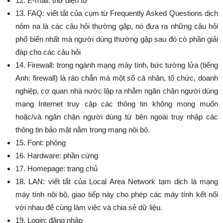
12. E-mail: thư điện tử
13. FAQ: viết tắt của cụm từ Frequently Asked Questions dịch
nôm na là các câu hỏi thường gặp, nó đưa ra những câu hỏi
phổ biến nhất mà người dùng thường gặp sau đó có phần giải
đáp cho các câu hỏi
14. Firewall: trong ngành mạng máy tính, bức tường lửa (tiếng
Anh: firewall) là rào chắn mà một số cá nhân, tổ chức, doanh
nghiệp, cơ quan nhà nước lập ra nhằm ngăn chặn người dùng
mạng Internet truy cập các thông tin không mong muốn
hoặc/và ngăn chặn người dùng từ bên ngoài truy nhập các
thông tin bảo mật nằm trong mạng nội bộ.
15. Font: phông
16. Hardware: phần cứng
17. Homepage: trang chủ
18. LAN: viết tắt của Local Area Network tạm dịch là mạng
máy tính nội bộ, giao tiếp này cho phép các máy tính kết nối
với nhau để cùng làm việc và chia sẻ dữ liệu.
19. Login: đăng nhập