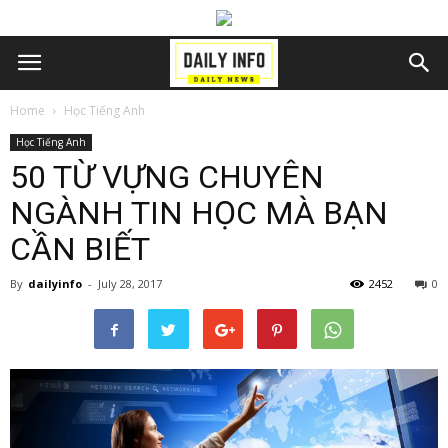
Home
Học Tiếng Anh
Học Tiếng Anh
50 TỪ VỰNG CHUYÊN
NGÀNH TIN HỌC MÀ BẠN
CẦN BIẾT
By
dailyinfo
-
July 28, 2017
2452
0