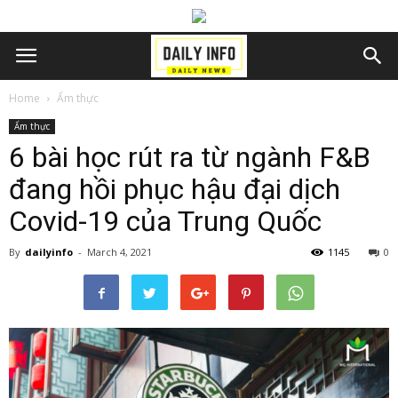
Home
Ẩm thực
Ẩm thực
6 bài học rút ra từ ngành F&B
đang hồi phục hậu đại dịch
Covid-19 của Trung Quốc
By
dailyinfo
-
March 4, 2021
1145
0