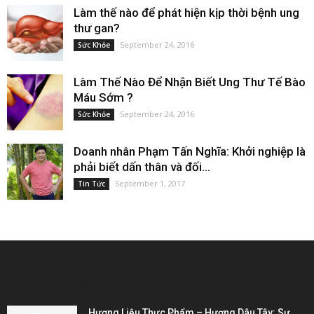
Làm thế nào để phát hiện kịp thời bệnh ung
thư gan?
September 24, 2016
Sức Khỏe
Làm Thế Nào Để Nhận Biết Ung Thư Tế Bào
Máu Sớm ?
September 24, 2016
Sức Khỏe
Doanh nhân Phạm Tấn Nghĩa: Khởi nghiệp là
phải biết dấn thân và đối...
September 1, 2017
Tin Tức
EDITOR PICKS
Hương Liệu Thực Phẩm – Hương Dâu Tây: Sự