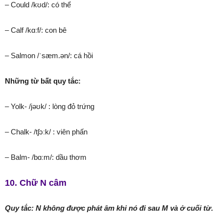
– Could /kʊd/: có thể
– Calf /kɑːf/: con bê
– Salmon /ˈsæm.ən/: cá hồi
Những từ bất quy tắc:
– Yolk- /jəʊk/ : lòng đỏ trứng
– Chalk- /tʃɔːk/ : viên phấn
– Balm- /bɑːm/: dầu thơm
10. Chữ N câm
Quy tắc: N không được phát âm khi nó đi sau M và ở cuối từ.