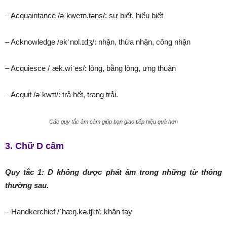
– Acquaintance /əˈkweɪn.təns/: sự biết, hiểu biết
– Acknowledge /əkˈnɒl.ɪdʒ/: nhận, thừa nhận, công nhận
– Acquiesce /ˌæk.wiˈes/: lòng, bằng lòng, ưng thuận
– Acquit /əˈkwɪt/: trả hết, trang trải.
Các quy tắc âm câm giúp bạn giao tiếp hiệu quả hơn
3. Chữ D câm
Quy tắc 1: D không được phát âm trong những từ thông
thường sau.
– Handkerchief /ˈhæŋ.kə.tʃiːf/: khăn tay