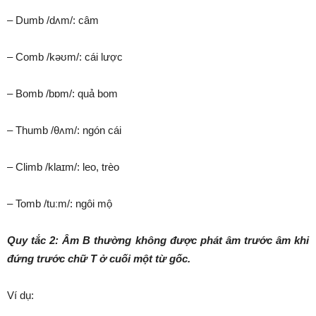
– Dumb /dʌm/: câm
– Comb /kəʊm/: cái lược
– Bomb /bɒm/: quả bom
– Thumb /θʌm/: ngón cái
– Climb /klaɪm/: leo, trèo
– Tomb /tuːm/: ngôi mộ
Quy tắc 2: Âm B thường không được phát âm trước âm khi
đứng trước chữ T ở cuối một từ gốc.
Ví dụ: