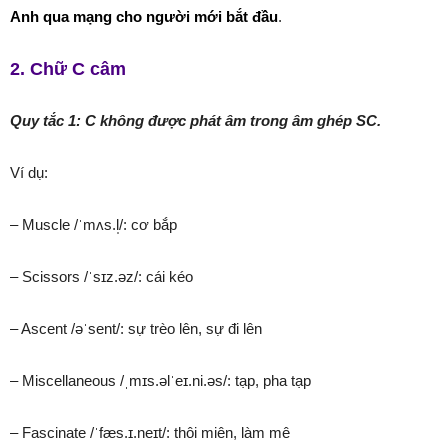
Anh qua mạng cho người mới bắt đầu
.
2. Chữ C câm
Quy tắc 1: C không được phát âm trong âm ghép SC.
Ví dụ:
– Muscle /ˈmʌs.l̩/: cơ bắp
– Scissors /ˈsɪz.əz/: cái kéo
– Ascent /əˈsent/: sự trèo lên, sự đi lên
– Miscellaneous /ˌmɪs.əlˈeɪ.ni.əs/: tạp, pha tạp
– Fascinate /ˈfæs.ɪ.neɪt/: thôi miên, làm mê