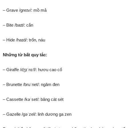
– Grave /ɡreɪv/: mồ mả
– Bite /baɪt/: cắn
– Hide /haɪd/: trốn, náu
Những từ bất quy tắc:
– Giraffe /dʒɪˈrɑːf/: hươu cao cổ
– Brunette /bruˈnet/: ngăm đen
– Cassette /kəˈset/: băng cát sét
– Gazelle /ɡəˈzel/: linh dương ga zen