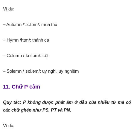
Ví dụ:
– Autumn /ˈɔː.təm/: mùa thu
– Hymn /hɪm/: thánh ca
– Column /ˈkɒl.əm/: cột
– Solemn /ˈsɒl.əm/: uy nghi, uy nghiêm
11. Chữ P câm
Quy tắc: P không được phát âm ở đầu của nhiều từ mà có
các chữ ghép như PS, PT và PN.
Ví dụ: