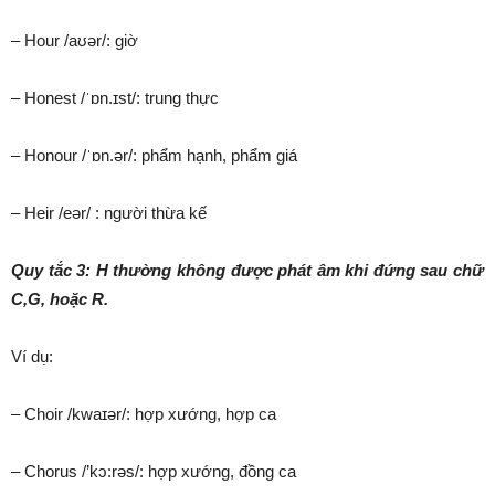
– Hour /aʊər/: giờ
– Honest /ˈɒn.ɪst/: trung thực
– Honour /ˈɒn.ər/: phẩm hạnh, phẩm giá
– Heir /eər/ : người thừa kế
Quy tắc 3: H thường không được phát âm khi đứng sau chữ
C,G, hoặc R.
Ví dụ:
– Choir /kwaɪər/: hợp xướng, hợp ca
– Chorus /’kɔ:rəs/: hợp xướng, đồng ca