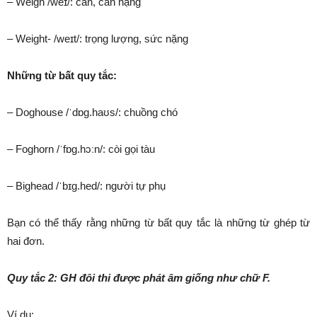
– Weigh /weɪ/: cân, cân nặng
– Weight- /weɪt/: trọng lượng, sức nặng
Những từ bất quy tắc:
– Doghouse /ˈdɒɡ.haʊs/: chuồng chó
– Foghorn /ˈfɒɡ.hɔːn/: còi gọi tàu
– Bighead /ˈbɪɡ.hed/: người tự phụ
Bạn có thể thấy rằng những từ bất quy tắc là những từ ghép từ
hai đơn.
Quy tắc 2: GH đôi thi được phát âm giống như chữ F.
Ví dụ: