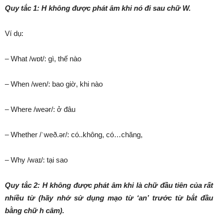
Quy tắc 1: H không được phát âm khi nó đi sau chữ W.
Ví dụ:
– What /wɒt/: gì, thế nào
– When /wen/: bao giờ, khi nào
– Where /weər/: ở đâu
– Whether /ˈweð.ər/: có..không, có…chăng,
– Why /waɪ/: tại sao
Quy tắc 2: H không được phát âm khi là chữ đầu tiên của rất
nhiều từ (hãy nhớ sử dụng mạo từ ‘an’ trước từ bắt đầu
bằng chữ h câm).