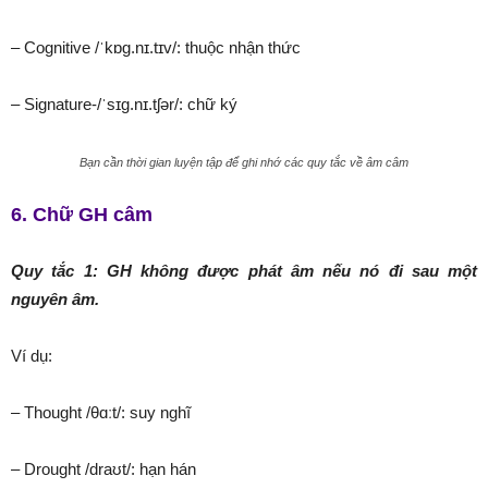
– Cognitive /ˈkɒɡ.nɪ.tɪv/: thuộc nhận thức
– Signature-/ˈsɪɡ.nɪ.tʃər/: chữ ký
Bạn cần thời gian luyện tập để ghi nhớ các quy tắc về âm câm
6. Chữ GH câm
Quy tắc 1: GH không được phát âm nếu nó đi sau một
nguyên âm.
Ví dụ:
– Thought /θɑːt/: suy nghĩ
– Drought /draʊt/: hạn hán