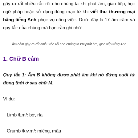
gây ra rất nhiều rắc rối cho chúng ta khi phát âm, giao tiếp, học
ngữ pháp hoặc sử dụng đúng mạo từ khi
viết thư thương mại
bằng tiếng Anh
phục vụ công việc. Dưới đây là 17 âm câm và
quy tắc của chúng mà bạn cần ghi nhớ!
Âm câm gây ra rất nhiều rắc rối cho chúng ta khi phát âm, giao tiếp tiếng Anh
1. Chữ B câm
Quy tắc 1: Âm B không được phát âm khi nó đứng cuối từ
đồng thời ở sau chữ M.
Ví dụ:
– Limb /lɪm/: bờ, rìa
– Crumb /krʌm/: miếng, mẩu