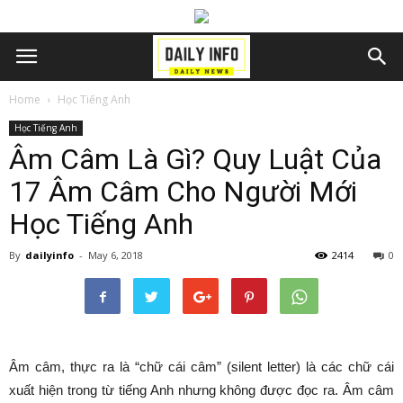
Home
Học Tiếng Anh
Học Tiếng Anh
Âm Câm Là Gì? Quy Luật Của
17 Âm Câm Cho Người Mới
Học Tiếng Anh
By
dailyinfo
-
May 6, 2018
2414
0
Âm câm, thực ra là “chữ cái câm” (silent letter) là các chữ cái
xuất hiện trong từ tiếng Anh nhưng không được đọc ra. Âm câm