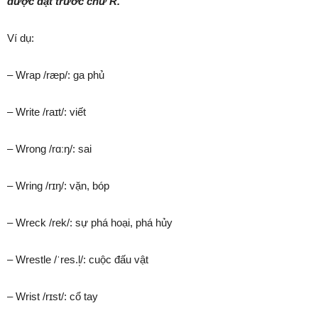
được đặt trước chữ R.
Ví dụ:
– Wrap /ræp/: ga phủ
– Write /raɪt/: viết
– Wrong /rɑːŋ/: sai
– Wring /rɪŋ/: vặn, bóp
– Wreck /rek/: sự phá hoại, phá hủy
– Wrestle /ˈres.l̩/: cuộc đấu vật
– Wrist /rɪst/: cổ tay