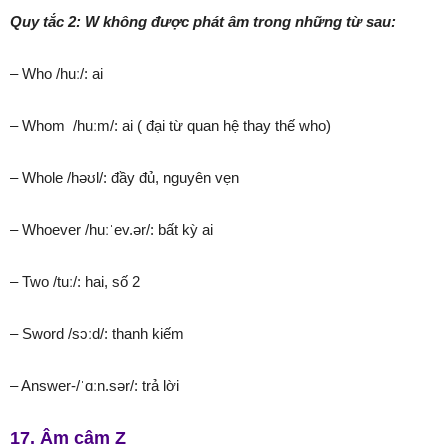
Quy tắc 2: W không được phát âm trong những từ sau:
– Who /huː/: ai
– Whom /huːm/: ai ( đại từ quan hệ thay thế who)
– Whole /həʊl/: đầy đủ, nguyên vẹn
– Whoever /huːˈev.ər/: bất kỳ ai
– Two /tuː/: hai, số 2
– Sword /sɔːd/: thanh kiếm
– Answer-/ˈɑːn.sər/: trả lời
17. Âm câm Z