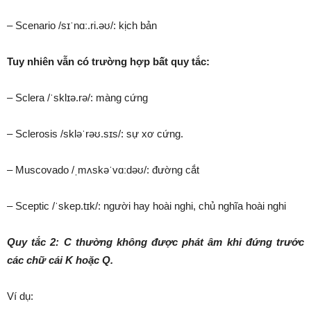
– Scenario /sɪˈnɑː.ri.əʊ/: kịch bản
Tuy nhiên vẫn có trường hợp bất quy tắc:
– Sclera /ˈsklɪə.rə/: màng cứng
– Sclerosis /skləˈrəʊ.sɪs/: sự xơ cứng.
– Muscovado /ˌmʌskəˈvɑːdəʊ/: đường cắt
– Sceptic /ˈskep.tɪk/: người hay hoài nghi, chủ nghĩa hoài nghi
Quy tắc 2: C thường không được phát âm khi đứng trước
các chữ cái K hoặc Q.
Ví dụ: