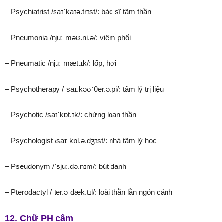
– Psychiatrist /saɪˈkaɪə.trɪst/: bác sĩ tâm thần
– Pneumonia /njuːˈməʊ.ni.ə/: viêm phổi
– Pneumatic /njuːˈmæt.ɪk/: lốp, hơi
– Psychotherapy /ˌsaɪ.kəʊˈθer.ə.pi/: tâm lý trị liệu
– Psychotic /saɪˈkɒt.ɪk/: chứng loạn thần
– Psychologist /saɪˈkɒl.ə.dʒɪst/: nhà tâm lý học
– Pseudonym /ˈsjuː.də.nɪm/: bút danh
– Pterodactyl /ˌter.əˈdæk.tɪl/: loài thằn lằn ngón cánh
12. Chữ PH câm