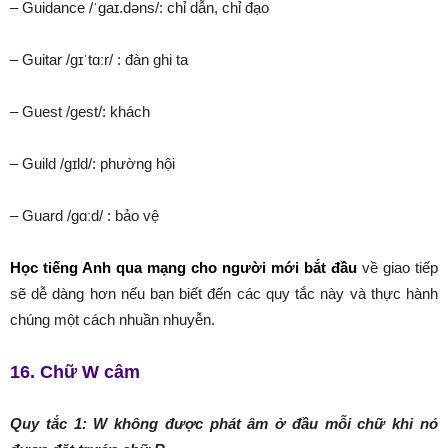
– Guidance /ˈɡaɪ.dəns/: chỉ dẫn, chỉ đạo
– Guitar /ɡɪˈtɑːr/ : đàn ghi ta
– Guest /ɡest/: khách
– Guild /ɡɪld/: phường hội
– Guard /ɡɑːd/ : bảo vệ
Học tiếng Anh qua mạng cho người mới bắt đầu
về giao tiếp
sẽ dễ dàng hơn nếu bạn biết đến các quy tắc này và thực hành
chúng một cách nhuần nhuyễn.
16. Chữ W câm
Quy tắc 1: W không được phát âm ở đầu mỗi chữ khi nó