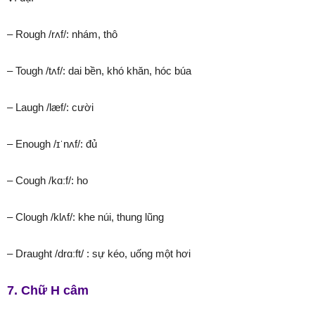
– Rough /rʌf/: nhám, thô
– Tough /tʌf/: dai bền, khó khăn, hóc búa
– Laugh /læf/: cười
– Enough /ɪˈnʌf/: đủ
– Cough /kɑːf/: ho
– Clough /klʌf/: khe núi, thung lũng
– Draught /drɑːft/ : sự kéo, uống một hơi
7. Chữ H câm