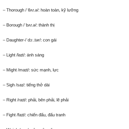
– Thorough /ˈθʌr.ə/: hoàn toàn, kỹ lưỡng
– Borough /ˈbʌr.ə/: thành thị
– Daughter-/ˈdɔː.tər/: con gái
– Light /laɪt/: ánh sáng
– Might /maɪt/: sức mạnh, lực
– Sigh /saɪ/: tiếng thở dài
– Right /raɪt/: phải, bên phải, lẽ phải
– Fight /faɪt/: chiến đấu, đấu tranh