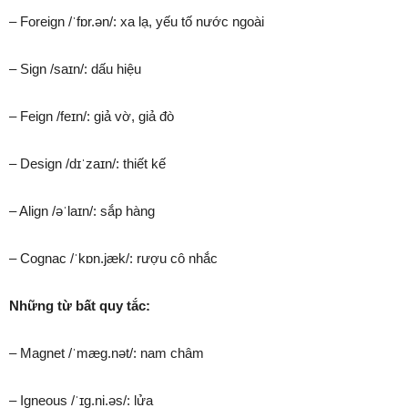
– Foreign /ˈfɒr.ən/: xa lạ, yếu tố nước ngoài
– Sign /saɪn/: dấu hiệu
– Feign /feɪn/: giả vờ, giả đò
– Design /dɪˈzaɪn/: thiết kế
– Align /əˈlaɪn/: sắp hàng
– Cognac /ˈkɒn.jæk/: rượu cô nhắc
Những từ bất quy tắc:
– Magnet /ˈmæɡ.nət/: nam châm
– Igneous /ˈɪɡ.ni.əs/: lửa