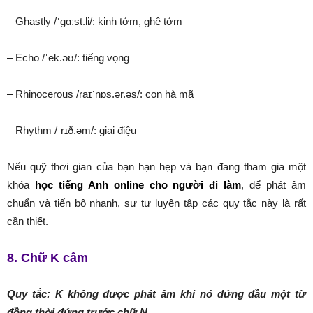
– Ghastly /ˈɡɑːst.li/: kinh tởm, ghê tởm
– Echo /ˈek.əʊ/: tiếng vọng
– Rhinocerous /raɪˈnɒs.ər.əs/: con hà mã
– Rhythm /ˈrɪð.əm/: giai điệu
Nếu quỹ thơi gian của bạn hạn hẹp và bạn đang tham gia một
khóa
học tiếng Anh online cho người đi làm
, để phát âm
chuẩn và tiến bộ nhanh, sự tự luyện tập các quy tắc này là rất
cần thiết.
8. Chữ K câm
Quy tắc: K không được phát âm khi nó đứng đầu một từ
đồng thời đứng trước chữ N.