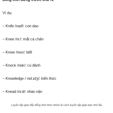
Ví dụ:
– Knife /naɪf/: con dao
– Knee /niː/: mắt cá chân
– Know /noʊ/: biết
– Knock /nɒk/: cú đánh
– Knowledge /ˈnɒl.ɪdʒ/: kiến thức
– Knead /niːd/: nhào nặn
Luyện tập giao tiếp tiếng Anh theo nhóm là cách luyện tập giúp bạn nhớ lâu