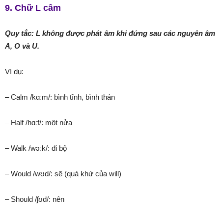
9. Chữ L câm
Quy tắc: L không được phát âm khi đứng sau các nguyên âm
A, O và U.
Ví dụ:
– Calm /kɑːm/: bình tĩnh, bình thản
– Half /hɑːf/: một nửa
– Walk /wɔːk/: đi bộ
– Would /wʊd/: sẽ (quá khứ của will)
– Should /ʃʊd/: nên