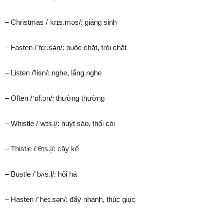
– Christmas /ˈkrɪs.məs/: giáng sinh
– Fasten /ˈfɑː.sən/: buộc chặt, trói chặt
– Listen /’lisn/: nghe, lắng nghe
– Often /ˈɒf.ən/: thường thường
– Whistle /ˈwɪs.l̩/: huýt sáo, thổi còi
– Thistle /ˈθɪs.l̩/: cây kế
– Bustle /ˈbʌs.l̩/: hối hả
– Hasten /ˈheɪ.sən/: đẩy nhanh, thúc giục