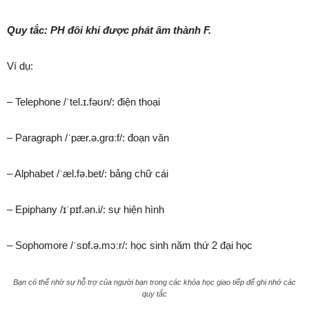
Quy tắc: PH đôi khi được phát âm thành F.
Ví dụ:
– Telephone /ˈtel.ɪ.fəʊn/: điện thoại
– Paragraph /ˈpær.ə.ɡrɑːf/: đoạn văn
– Alphabet /ˈæl.fə.bet/: bảng chữ cái
– Epiphany /ɪˈpɪf.ən.i/: sự hiện hình
– Sophomore /ˈsɒf.ə.mɔːr/: học sinh năm thứ 2 đại học
Bạn có thể nhờ sự hỗ trợ của người bạn trong các khóa học giao tiếp để ghi nhớ các
quy tắc