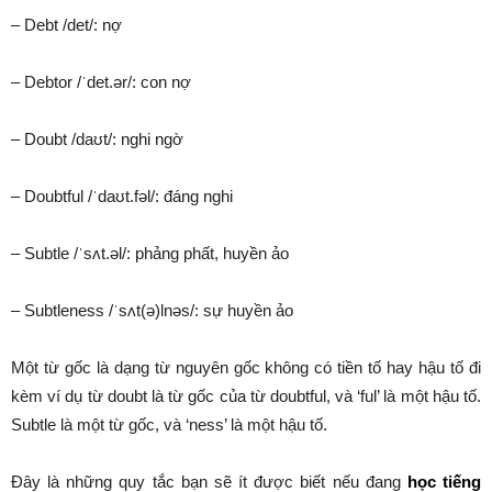
– Debt /det/: nợ
– Debtor /ˈdet.ər/: con nợ
– Doubt /daʊt/: nghi ngờ
– Doubtful /ˈdaʊt.fəl/: đáng nghi
– Subtle /ˈsʌt.əl/: phảng phất, huyền ảo
– Subtleness /ˈsʌt(ə)lnəs/: sự huyền ảo
Một từ gốc là dạng từ nguyên gốc không có tiền tố hay hậu tố đi
kèm ví dụ từ doubt là từ gốc của từ doubtful, và ‘ful’ là một hậu tố.
Subtle là một từ gốc, và ‘ness’ là một hậu tố.
Đây là những quy tắc bạn sẽ ít được biết nếu đang
học tiếng