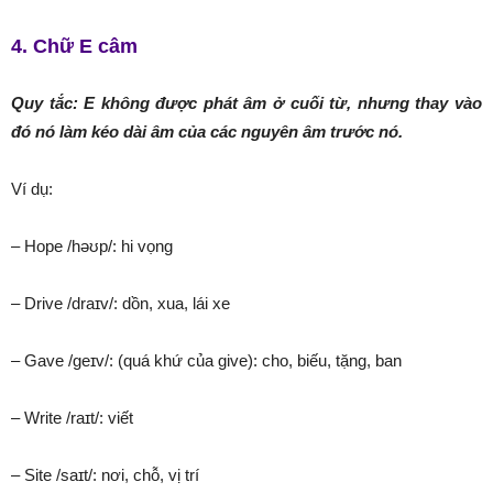
4. Chữ E câm
Quy tắc: E không được phát âm ở cuối từ, nhưng thay vào
đó nó làm kéo dài âm của các nguyên âm trước nó.
Ví dụ:
– Hope /həʊp/: hi vọng
– Drive /draɪv/: dồn, xua, lái xe
– Gave /ɡeɪv/: (quá khứ của give): cho, biếu, tặng, ban
– Write /raɪt/: viết
– Site /saɪt/: nơi, chỗ, vị trí