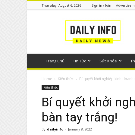
Thursday, August 6, 2026
Sign in / Join
Advertisem
Tin
tức
phổ
thông
Trang Chủ
Tin Tức
Sức Khỏe
Th
Home
Kiến thức
Bí quyết khởi nghiệp kinh doanh t
Kiến thức
Bí quyết khởi ng
bàn tay trắng!
By
dailyinfo
-
January 8, 2022