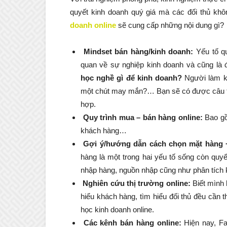
quyết kinh doanh quý giá mà các đối thủ kh
doanh online
sẽ cung cấp những nội dung gì?
Mindset bán hàng/kinh doanh:
Yếu tố qu
quan về sự nghiệp kinh doanh và cũng là đ
học nghề gì để kinh doanh?
Người làm ki
một chút may mắn?… Bạn sẽ có được câu trả
hợp.
Quy trình mua – bán hàng online:
Bao gồ
khách hàng…
Gợi ý/hướng dẫn cách chọn mặt hàng 
hàng là một trong hai yếu tố sống còn quy
nhập hàng, nguồn nhập cũng như phân tích 
Nghiên cứu thị trường online:
Biết mình 
hiểu khách hàng, tìm hiểu đối thủ đều cần t
học kinh doanh online.
Các kênh bán hàng online:
Hiện nay, Fa