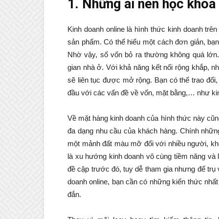
1. Những ai nên học khóa 
Kinh doanh online là hình thức kinh doanh trên 
sản phẩm. Có thể hiểu một cách đơn giản, bạn
Nhờ vậy, số vốn bỏ ra thường không quá lớn.
gian nhà ở. Với khả năng kết nối rộng khắp, nh
sẽ liên tục được mở rộng. Bạn có thể trao đổi
đầu với các vấn đề về vốn, mặt bằng,… như ki
Về mặt hàng kinh doanh của hình thức này cũ
đa dạng nhu cầu của khách hàng. Chính những 
một mảnh đất màu mỡ đối với nhiều người, kh
là xu hướng kinh doanh vô cùng tiềm năng và l
đề cập trước đó, tuy dễ tham gia nhưng để trụ vữ
doanh online, bạn cần có những kiến thức nhấ
đắn.