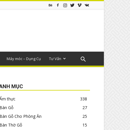
Máy móc – Dụng Cụ
Tư Vấn
ANH MỤC
Ẩm thực
338
Bàn Gỗ
27
Bàn Gỗ Cho Phòng Ăn
25
Bàn Thờ Gỗ
15