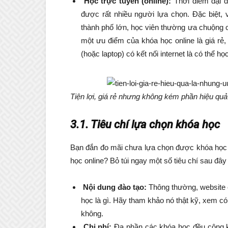
Học trực tuyến (online):
Thời điểm đại d
được rất nhiều người lựa chọn. Đặc biệt, 
thành phố lớn, học viên thường ưa chuộng 
một ưu điểm của khóa học online là giá rẻ,
(hoặc laptop) có kết nối internet là có thể họ
Tiện lợi, giá rẻ nhưng không kém phần hiệu quả
3.1. Tiêu chí lựa chọn khóa học
Bạn đắn đo mãi chưa lựa chọn được khóa học
học online? Bỏ túi ngay một số tiêu chí sau đây
Nội dung đào tạo:
Thông thường, website 
học là gì. Hãy tham khảo nó thật kỹ, xem c
không.
Chi phí:
Đa phần các khóa học đều công k