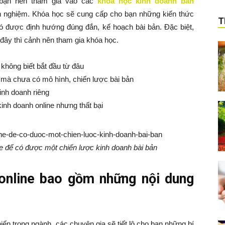
, bạn nên tham gia vào các
khóa học kinh doanh bán
h nghiệm. Khóa học sẽ cung cấp cho bạn những kiến thức
T
 có được định hướng đúng đắn, kế hoạch bài bản. Đặc biệt,
đây thì cảnh nên tham gia khóa học.
không biết bắt đầu từ đâu
mà chưa có mô hình, chiến lược bài bản
inh doanh riêng
inh doanh online nhưng thất bại
e để có được một chiến lược kinh doanh bài bản
online bao gồm những nội dung
iến trong ngành, các chuyên gia sẽ tiết lộ cho bạn những bí