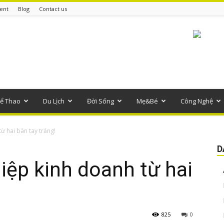
ent
Blog
Contact us
ể Thao
Du Lịch
Đời Sống
Mẹ&Bé
Công Nghệ
ừ hai bàn tay trắng!
D
hiệp kinh doanh từ hai
825
0