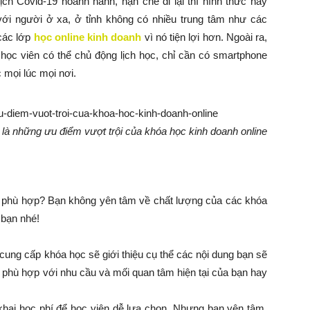
ịch Covid-19 hoành hành, hạn chế đi lại thì hình thức này
với người ở xa, ở tỉnh không có nhiều trung tâm như các
các lớp
học online kinh doanh
vì nó tiện lợi hơn. Ngoài ra,
 học viên có thể chủ động lịch học, chỉ cần có smartphone
c mọi lúc mọi nơi.
 là những ưu điểm vượt trội của khóa học kinh doanh online
 phù hợp? Bạn không yên tâm về chất lượng của các khóa
 bạn nhé!
cung cấp khóa học sẽ giới thiệu cụ thể các nội dung bạn sẽ
ó phù hợp với nhu cầu và mối quan tâm hiện tại của bạn hay
hai học phí để học viên dễ lựa chọn. Nhưng bạn yên tâm,