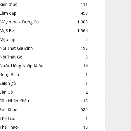
Kiến thức
111
Làm đẹp
458
Máy móc – Dụng Cụ
1,008
Mẹ&Bé
1,564
Mẹo-Típ
5
Nội Thất Gia Đình
195
Nội Thất Gỗ
3
Nước Uống Nhập Khẩu
14
Rong Biển
1
Salon gỗ
1
Sàn Gỗ
2
Sữa Nhập Khẩu
18
Sức Khỏe
589
Thế Giới
1
Thể Thao
10