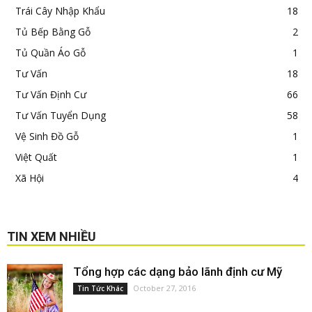
Trái Cây Nhập Khẩu
18
Tủ Bếp Bằng Gỗ
2
Tủ Quần Áo Gỗ
1
Tư Vấn
18
Tư Vấn Định Cư
66
Tư Vấn Tuyển Dụng
58
Vệ Sinh Đồ Gỗ
1
Việt Quất
1
Xã Hội
4
TIN XEM NHIỀU
Tổng hợp các dạng bảo lãnh định cư Mỹ
October 27, 2016
Tin Tức Khác