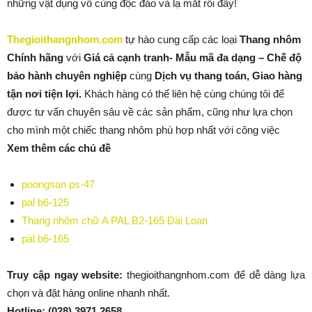
những vật dụng vô cùng độc đáo và lạ mắt rồi đấy!
Thegioithangnhom.com
tự hào cung cấp các loại
Thang nhôm
Chính hãng
với
Giá cả cạnh tranh- Mẫu mã đa dạng – Chế độ
bảo hành chuyên nghiệp
cùng
Dịch vụ thang toán, Giao hàng
tận nơi tiện lợi.
Khách hàng có thể liên hệ cùng chúng tôi để
được tư vấn chuyên sâu về các sản phẩm, cũng như lựa chọn
cho mình một chiếc thang nhôm phù hợp nhất với công việc
Xem thêm các chủ đề
poongsan ps-47
pal b6-125
Thang nhôm chữ A PAL B2-165 Đài Loan
pal b6-165
Truy cập ngay website:
thegioithangnhom.com để dễ dàng lựa
chọn và đặt hàng online nhanh nhất.
Hotline:
(028) 3971 2658