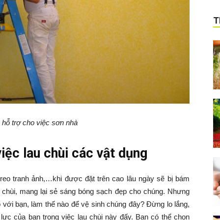
T
hỗ trợ cho việc sơn nhà
iệc lau chùi các vật dụng
treo tranh ảnh,…khi được đặt trên cao lâu ngày sẽ bị bám
lau chùi, mang lại sẻ sáng bóng sạch đẹp cho chúng. Nhưng
o với bạn, làm thế nào để vệ sinh chúng đây? Đừng lo lắng,
ực của bạn trong việc lau chùi này đấy. Bạn có thể chọn