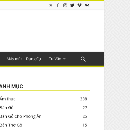
Máy móc – Dụng Cụ
Tư Vấn
ANH MỤC
Ẩm thực
338
Bàn Gỗ
27
Bàn Gỗ Cho Phòng Ăn
25
Bàn Thờ Gỗ
15