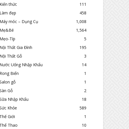
Kiến thức
111
Làm đẹp
458
Máy móc – Dụng Cụ
1,008
Mẹ&Bé
1,564
Mẹo-Típ
5
Nội Thất Gia Đình
195
Nội Thất Gỗ
3
Nước Uống Nhập Khẩu
14
Rong Biển
1
Salon gỗ
1
Sàn Gỗ
2
Sữa Nhập Khẩu
18
Sức Khỏe
589
Thế Giới
1
Thể Thao
10