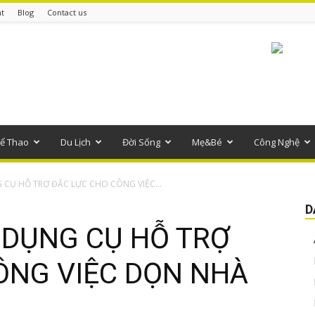
t
Blog
Contact us
ể Thao
Du Lịch
Đời Sống
Mẹ&Bé
Công Nghệ
CỤ HỖ TRỢ ĐẮC LỰC CHO CÔNG VIỆC...
D
DỤNG CỤ HỖ TRỢ
ÔNG VIỆC DỌN NHÀ