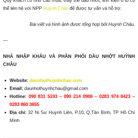
Quý khách có nhu cầu mua, thay thế dầu nhớt, linh kiện ô tô có
thể liên hệ với NPP
Huỳnh Châu
để được tư vấn và hỗ trợ.
Bài viết và hình ảnh được tổng hợp bởi Huỳnh Châu.
—
NHÀ NHẬP KHẨU VÀ PHÂN PHỐI DẦU NHỚT HUỲNH
CHÂU
Website:
daunhothuynhchau.com
Email:
daunhothuynhchau@gmail.com
Hotline:
090 831 5193 – 090 214 0906 – 0283 974 8423 –
0283 860 3655
Địa chỉ:
32 Ni Sư Huỳnh Liên, P.10, Q.Tân Bình, TP Hồ Chí
Minh