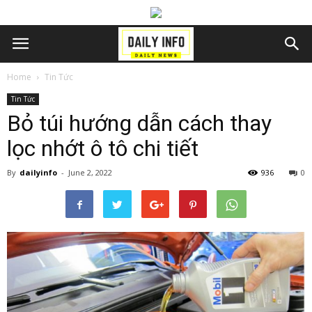
Home
Tin Tức
Tin Tức
Bỏ túi hướng dẫn cách thay
lọc nhớt ô tô chi tiết
By
dailyinfo
-
June 2, 2022
936
0