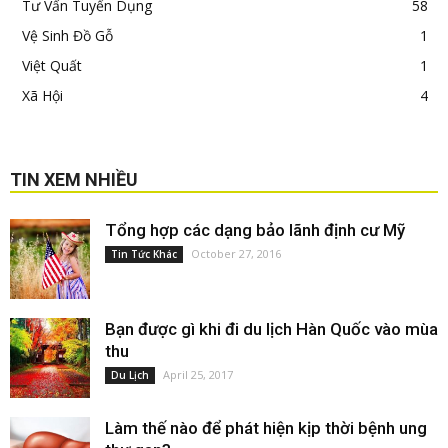
Tư Vấn Tuyển Dụng
58
Vệ Sinh Đồ Gỗ
1
Việt Quất
1
Xã Hội
4
TIN XEM NHIỀU
Tổng hợp các dạng bảo lãnh định cư Mỹ
October 27, 2016
Tin Tức Khác
Bạn được gì khi đi du lịch Hàn Quốc vào mùa
thu
April 25, 2017
Du Lịch
Làm thế nào để phát hiện kịp thời bệnh ung