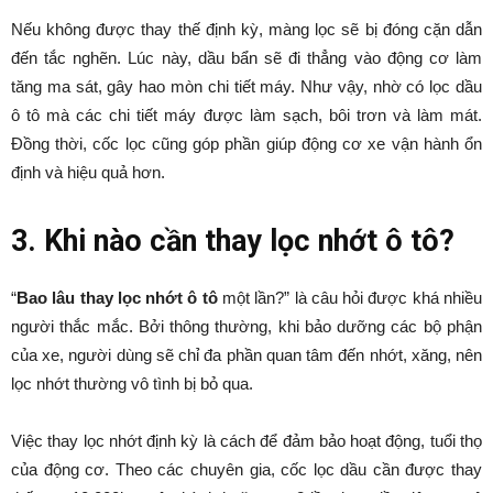
Nếu không được thay thế định kỳ, màng lọc sẽ bị đóng cặn dẫn
đến tắc nghẽn. Lúc này, dầu bẩn sẽ đi thẳng vào động cơ làm
tăng ma sát, gây hao mòn chi tiết máy. Như vậy, nhờ có lọc dầu
ô tô mà các chi tiết máy được làm sạch, bôi trơn và làm mát.
Đồng thời, cốc lọc cũng góp phần giúp động cơ xe vận hành ổn
định và hiệu quả hơn.
3. Khi nào cần thay lọc nhớt ô tô?
“
Bao lâu thay lọc nhớt ô tô
một lần?” là câu hỏi được khá nhiều
người thắc mắc. Bởi thông thường, khi bảo dưỡng các bộ phận
của xe, người dùng sẽ chỉ đa phần quan tâm đến nhớt, xăng, nên
lọc nhớt thường vô tình bị bỏ qua.
Việc thay lọc nhớt định kỳ là cách để đảm bảo hoạt động, tuổi thọ
của động cơ. Theo các chuyên gia, cốc lọc dầu cần được thay