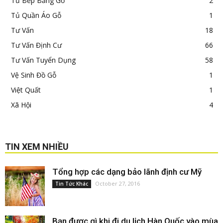
Tủ Bếp Bằng Gỗ
2
Tủ Quần Áo Gỗ
1
Tư Vấn
18
Tư Vấn Định Cư
66
Tư Vấn Tuyển Dụng
58
Vệ Sinh Đồ Gỗ
1
Việt Quất
1
Xã Hội
4
TIN XEM NHIỀU
Tổng hợp các dạng bảo lãnh định cư Mỹ
October 27, 2016
Tin Tức Khác
Bạn được gì khi đi du lịch Hàn Quốc vào mùa