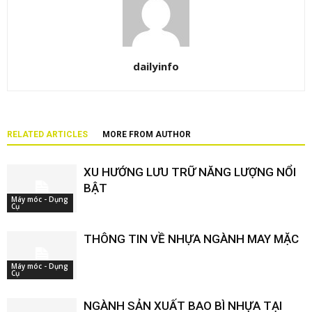
dailyinfo
RELATED ARTICLES
MORE FROM AUTHOR
XU HƯỚNG LƯU TRỮ NĂNG LƯỢNG NỔI
BẬT
Máy móc - Dụng
Cụ
THÔNG TIN VỀ NHỰA NGÀNH MAY MẶC
Máy móc - Dụng
Cụ
NGÀNH SẢN XUẤT BAO BÌ NHỰA TẠI