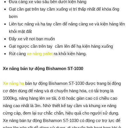
Đưa càng xe vào sâu bên dưới kiện hàng
Gạt cần gạt trên tay cầm xuống vị trí thấp nhất để khóa ống
bơm
Liên tục nâng và hạ tay cầm để nâng càng xe và kiện hàng lên
khỏi mặt đất
Đẩy xe về nơi bạn muốn
Gạt ngược cần trên tay cầm lên để hạ kiện hàng xuống
Rút càng
xe nâng pallet
ra khỏi kiện hàng.
Xe nâng bán tự động Bishamon ST-1030
Xe nâng hạ
bán tự động Bishamon ST-1030 được trang bị động
cơ điện dùng để nâng và di chuyển hàng hóa, có tải trọng là
1000kg, nâng hàng lên xe tải, ô tô hoặc giàn cao có chiều cao
nâng cao nhất là 3m. Nhờ thiết kế tay cầm và khung xe nâng
cứng cáp, đem lại sự chắc chắn, hiệu quả cho người sử dụng.
Xe nâng bán tự động Bishamon ST-1030 có động cơ trợ lực để
nâng lên nên rất dễ dàng sử dụng, di chuyển linh hoạt hơn khi ở