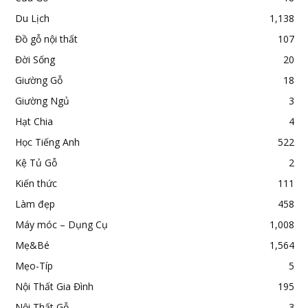
Du Lịch
1,138
Đồ gỗ nội thất
107
Đời Sống
20
Giường Gỗ
18
Giường Ngủ
3
Hạt Chia
4
Học Tiếng Anh
522
Kệ Tủ Gỗ
2
Kiến thức
111
Làm đẹp
458
Máy móc – Dụng Cụ
1,008
Mẹ&Bé
1,564
Mẹo-Típ
5
Nội Thất Gia Đình
195
Nội Thất Gỗ
3