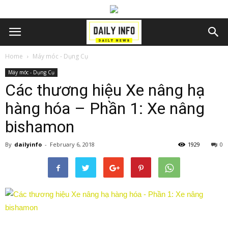
Home
Máy móc - Dụng Cụ
Máy móc - Dụng Cụ
Các thương hiệu Xe nâng hạ
hàng hóa – Phần 1: Xe nâng
bishamon
By
dailyinfo
-
February 6, 2018
1929
0