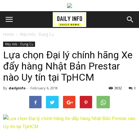
Home
Máy móc - Dụng Cụ
Máy móc - Dụng Cụ
Lựa chọn Đại lý chính hãng Xe
đẩy hàng Nhật Bản Prestar
nào Uy tín tại TpHCM
By
dailyinfo
-
February 6, 2018
3032
0