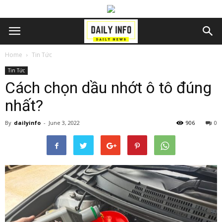
Home
Tin Tức
Tin Tức
Cách chọn dầu nhớt ô tô đúng
nhất?
By
dailyinfo
-
June 3, 2022
906
0