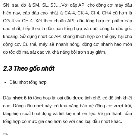
SN, sau đó là SM, SL, SJ,…Với cấp API cho động cơ máy dầu
hiện nay, cấp dầu cao nhất là CA-4, CK-4, CI-4, CH4 cũ hơn là
CG-4 và CH-4. Xét theo chuẩn API, dầu tổng hợp có phẩm cấp
cao nhất, tiếp theo là dầu bán tổng hợp và cuối cùng là dầu gốc
khoáng. Sử dụng nhớt có API không thích hợp có thể gây hại cho
động cơ. Cụ thể, máy sẽ nhanh nóng, động cơ nhanh hao mòn
do tốc độ ma sát cao và khả năng bôi trơn suy giảm.
2.3 Theo gốc nhớt
Dầu nhớt tổng hợp
Dầu
nhớt ô tô
tổng hợp là loại dầu được tinh chế, có độ tinh khiết
cao. Dòng dầu nhớt này có khả năng bảo vệ động cơ vượt trội,
tăng hiệu suất hoạt động và tiết kiệm nhiên liệu. Về giá thành, dầu
tổng hợp có mức giá cao hơn so với các loại dầu nhớt khác.