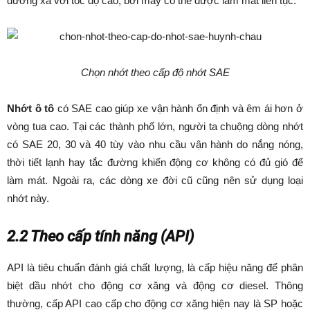
đường xa với tốc độ cao, bởi máy có thể được làm mát liên tục.
Chọn nhớt theo cấp độ nhớt SAE
Nhớt ô tô
có SAE cao giúp xe vận hành ổn định và êm ái hơn ở
vòng tua cao. Tại các thành phố lớn, người ta chuộng dòng nhớt
có SAE 20, 30 và 40 tùy vào nhu cầu vận hành do nắng nóng,
thời tiết lạnh hay tắc đường khiến động cơ không có đủ gió để
làm mát. Ngoài ra, các dòng xe đời cũ cũng nên sử dụng loại
nhớt này.
2.2 Theo cấp tính năng (API)
API là tiêu chuẩn đánh giá chất lượng, là cấp hiệu năng để phân
biệt dầu nhớt cho động cơ xăng và động cơ diesel. Thông
thường, cấp API cao cấp cho động cơ xăng hiện nay là SP hoặc