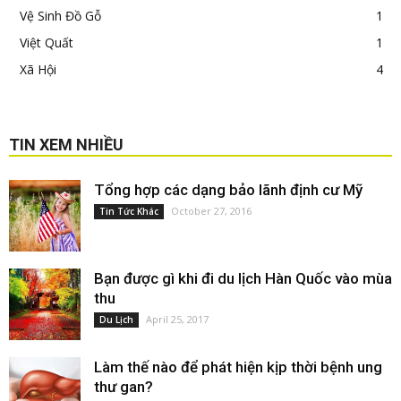
Vệ Sinh Đồ Gỗ
1
Việt Quất
1
Xã Hội
4
TIN XEM NHIỀU
Tổng hợp các dạng bảo lãnh định cư Mỹ
October 27, 2016
Tin Tức Khác
Bạn được gì khi đi du lịch Hàn Quốc vào mùa
thu
April 25, 2017
Du Lịch
Làm thế nào để phát hiện kịp thời bệnh ung
thư gan?