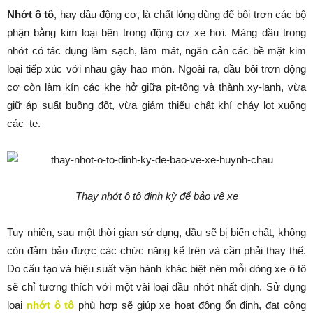
Nhớt ô tô
, hay dầu động cơ, là chất lỏng dùng để bôi trơn các bộ
phận bằng kim loại bên trong động cơ xe hơi. Màng dầu trong
nhớt có tác dụng làm sạch, làm mát, ngăn cản các bề mặt kim
loại tiếp xúc với nhau gây hao mòn. Ngoài ra, dầu bôi trơn động
cơ còn làm kín các khe hở giữa pit-tông và thành xy-lanh, vừa
giữ áp suất buồng đốt, vừa giảm thiểu chất khí cháy lọt xuống
các–te.
Thay nhớt ô tô định kỳ để bảo vệ xe
Tuy nhiên, sau một thời gian sử dụng, dầu sẽ bị biến chất, không
còn đảm bảo được các chức năng kể trên và cần phải thay thế.
Do cấu tạo và hiệu suất vận hành khác biệt nên mỗi dòng xe ô tô
sẽ chỉ tương thích với một vài loại dầu nhớt nhất định. Sử dụng
loại
nhớt ô tô
phù hợp sẽ giúp xe hoạt động ổn định, đạt công