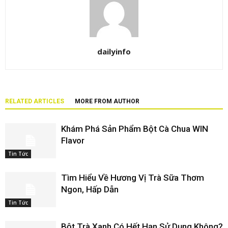
dailyinfo
RELATED ARTICLES
MORE FROM AUTHOR
Khám Phá Sản Phẩm Bột Cà Chua WIN
Flavor
Tin Tức
Tìm Hiểu Về Hương Vị Trà Sữa Thơm
Ngon, Hấp Dẫn
Tin Tức
Bột Trà Xanh Có Hết Hạn Sử Dụng Không?