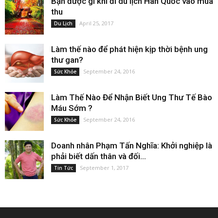
Bạn được gì khi đi du lịch Hàn Quốc vào mùa
thu
April 25, 2017
Du Lịch
Làm thế nào để phát hiện kịp thời bệnh ung
thư gan?
September 24, 2016
Sức Khỏe
Làm Thế Nào Để Nhận Biết Ung Thư Tế Bào
Máu Sớm ?
September 24, 2016
Sức Khỏe
Doanh nhân Phạm Tấn Nghĩa: Khởi nghiệp là
phải biết dấn thân và đối...
September 1, 2017
Tin Tức