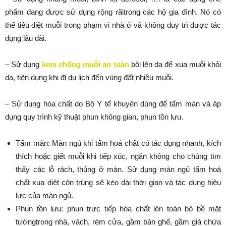
phẩm đang được sử dụng rộng rãitrong các hộ gia đình. Nó có
thể tiêu diệt muỗi trong phạm vi nhà ở và không duy trì được tác
dụng lâu dài.
– Sử dụng
kem chống muỗi an toàn
bôi lên da để xua muỗi khỏi
da, tiện dụng khi đi du lịch đến vùng đất nhiều muỗi.
– Sử dụng hóa chất do Bộ Y tế khuyên dùng để tẩm màn và áp
dụng quy trình kỹ thuật phun không gian, phun tồn lưu.
Tẩm màn: Màn ngủ khi tẩm hoá chất có tác dụng nhanh, kích
thích hoặc giết muỗi khi tiếp xúc, ngăn không cho chúng tìm
thấy các lỗ rách, thủng ở màn. Sử dụng màn ngủ tẩm hoá
chất xua diệt côn trùng sẽ kéo dài thời gian và tác dụng hiệu
lực của màn ngủ.
Phun tồn lưu: phun trực tiếp hóa chất lên toàn bộ bề mặt
tườngtrong nhà, vách, rèm cửa, gầm bàn ghế, gầm giá chứa