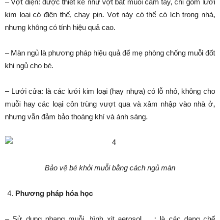
– Vợt điện: được thiết kế như vợt bắt muỗi cầm tay, chỉ gồm lưới
kim loại có điện thế, chạy pin. Vợt này có thể có ích trong nhà,
nhưng không có tính hiệu quả cao.
– Màn ngủ là phương pháp hiệu quả để mẹ phòng chống muỗi đốt
khi ngủ cho bé.
– Lưới cửa: là các lưới kim loại (hay nhựa) có lỗ nhỏ, không cho
muỗi hay các loại côn trùng vượt qua và xâm nhập vào nhà ở,
nhưng vẫn đảm bảo thoáng khí và ánh sáng.
Bảo vệ bé khỏi muỗi bằng cách ngủ màn
Phương pháp hóa học
– Sử dụng nhang muỗi, bình xịt aerosol, …: là các dạng chế