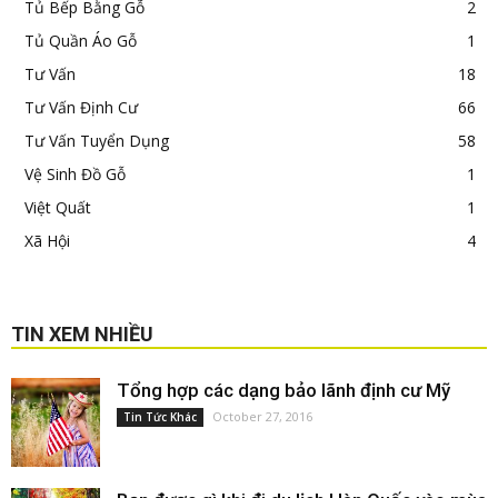
Tủ Bếp Bằng Gỗ
2
Tủ Quần Áo Gỗ
1
Tư Vấn
18
Tư Vấn Định Cư
66
Tư Vấn Tuyển Dụng
58
Vệ Sinh Đồ Gỗ
1
Việt Quất
1
Xã Hội
4
TIN XEM NHIỀU
Tổng hợp các dạng bảo lãnh định cư Mỹ
October 27, 2016
Tin Tức Khác