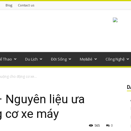
Blog
Contact us
ể Thao
Du Lịch
Đời Sống
Mẹ&Bé
Công Nghệ
uộng cho động cơ xe...
D
 Nguyên liệu ưa
 cơ xe máy
565
0