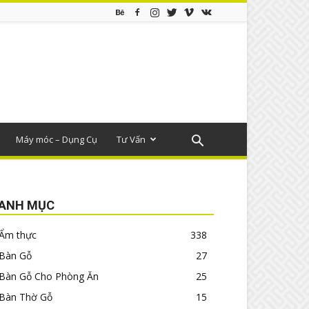
Máy móc – Dụng Cụ
Tư Vấn
ANH MỤC
Ẩm thực
338
Bàn Gỗ
27
Bàn Gỗ Cho Phòng Ăn
25
Bàn Thờ Gỗ
15