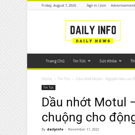
Friday, August 7, 2026
Sign in / Join
Advertisement
Tin
tức
phổ
thông
Trang Chủ
Tin Tức
Sức Khỏe
Th
Home
Tin Tức
Dầu nhớt Motul – Nguyên liệu ưa ch
Tin Tức
Dầu nhớt Motul –
chuộng cho động
By
dailyinfo
-
November 11, 2022