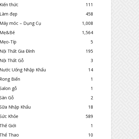
Kiến thức
111
Làm đẹp
458
Máy móc – Dụng Cụ
1,008
Mẹ&Bé
1,564
Mẹo-Típ
5
Nội Thất Gia Đình
195
Nội Thất Gỗ
3
Nước Uống Nhập Khẩu
14
Rong Biển
1
Salon gỗ
1
Sàn Gỗ
2
Sữa Nhập Khẩu
18
Sức Khỏe
589
Thế Giới
1
Thể Thao
10