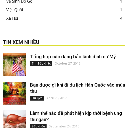
Vệ Sinh Đồ Gỗ
1
Việt Quất
1
Xã Hội
4
TIN XEM NHIỀU
Tổng hợp các dạng bảo lãnh định cư Mỹ
October 27, 2016
Tin Tức Khác
Bạn được gì khi đi du lịch Hàn Quốc vào mùa
thu
April 25, 2017
Du Lịch
Làm thế nào để phát hiện kịp thời bệnh ung
thư gan?
September 24, 2016
Sức Khỏe