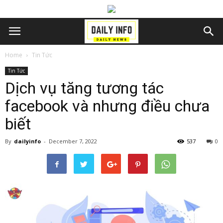
Home
Tin Tức
Tin Tức
Dịch vụ tăng tương tác
facebook và nhưng điều chưa
biết
By
dailyinfo
-
December 7, 2022
537
0