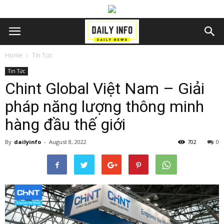
Home
Tin Tức
Tin Tức
Chint Global Việt Nam – Giải
pháp năng lượng thông minh
hàng đầu thế giới
By
dailyinfo
-
August 8, 2022
702
0