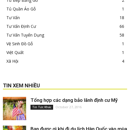
Tủ Bếp Bằng Gỗ
2
Tủ Quần Áo Gỗ
1
Tư Vấn
18
Tư Vấn Định Cư
66
Tư Vấn Tuyển Dụng
58
Vệ Sinh Đồ Gỗ
1
Việt Quất
1
Xã Hội
4
TIN XEM NHIỀU
Tổng hợp các dạng bảo lãnh định cư Mỹ
October 27, 2016
Tin Tức Khác
Bạn được gì khi đi du lịch Hàn Quốc vào mùa