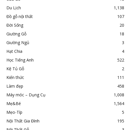
Du Lịch
1,138
Đồ gỗ nội thất
107
Đời Sống
20
Giường Gỗ
18
Giường Ngủ
3
Hạt Chia
4
Học Tiếng Anh
522
Kệ Tủ Gỗ
2
Kiến thức
111
Làm đẹp
458
Máy móc – Dụng Cụ
1,008
Mẹ&Bé
1,564
Mẹo-Típ
5
Nội Thất Gia Đình
195
Nội Thất Gỗ
3