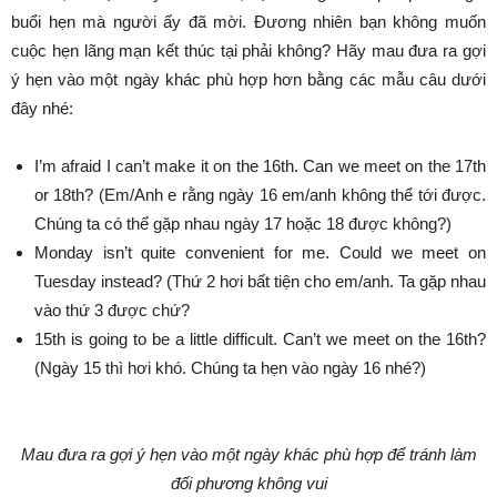
buổi hẹn mà người ấy đã mời. Đương nhiên bạn không muốn
cuộc hẹn lãng mạn kết thúc tại phải không? Hãy mau đưa ra gợi
ý hẹn vào một ngày khác phù hợp hơn bằng các mẫu câu dưới
đây nhé:
I’m afraid I can’t make it on the 16th. Can we meet on the 17th
or 18th? (Em/Anh e rằng ngày 16 em/anh không thể tới được.
Chúng ta có thể gặp nhau ngày 17 hoặc 18 được không?)
Monday isn’t quite convenient for me. Could we meet on
Tuesday instead? (Thứ 2 hơi bất tiện cho em/anh. Ta gặp nhau
vào thứ 3 được chứ?
15th is going to be a little difficult. Can’t we meet on the 16th?
(Ngày 15 thì hơi khó. Chúng ta hẹn vào ngày 16 nhé?)
Mau đưa ra gợi ý hẹn vào một ngày khác phù hợp để tránh làm
đối phương không vui