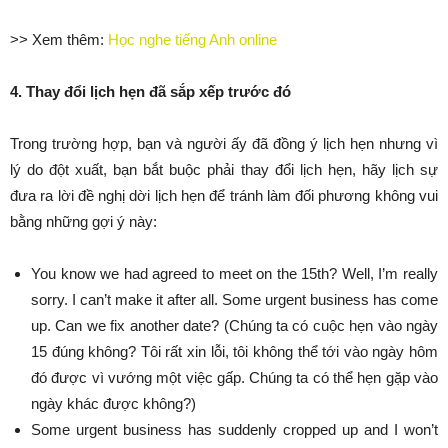
>> Xem thêm:
Học nghe tiếng Anh online
4. Thay đổi lịch hẹn đã sắp xếp trước đó
Trong trường hợp, bạn và người ấy đã đồng ý lịch hẹn nhưng vì
lý do đột xuất, bạn bắt buộc phải thay đổi lịch hẹn, hãy lịch sự
đưa ra lời đề nghị dời lịch hẹn để tránh làm đối phương không vui
bằng những gợi ý này:
You know we had agreed to meet on the 15th? Well, I’m really
sorry. I can’t make it after all. Some urgent business has come
up. Can we fix another date? (Chúng ta có cuộc hẹn vào ngày
15 đúng không? Tôi rất xin lỗi, tôi không thể tới vào ngày hôm
đó được vì vướng một việc gấp. Chúng ta có thể hẹn gặp vào
ngày khác được không?)
Some urgent business has suddenly cropped up and I won’t