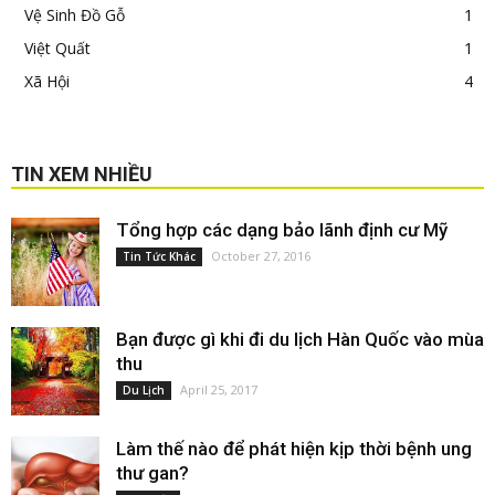
Vệ Sinh Đồ Gỗ
1
Việt Quất
1
Xã Hội
4
TIN XEM NHIỀU
Tổng hợp các dạng bảo lãnh định cư Mỹ
October 27, 2016
Tin Tức Khác
Bạn được gì khi đi du lịch Hàn Quốc vào mùa
thu
April 25, 2017
Du Lịch
Làm thế nào để phát hiện kịp thời bệnh ung
thư gan?