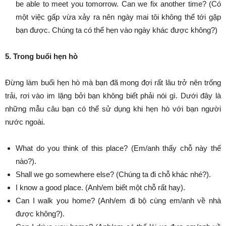
be able to meet you tomorrow. Can we fix another time? (Có
một việc gấp vừa xảy ra nên ngày mai tôi không thể tới gặp
bạn được. Chúng ta có thể hẹn vào ngày khác được không?)
5. Trong buổi hẹn hò
Đừng làm buổi hẹn hò mà bạn đã mong đợi rất lâu trở nên trống
trải, rơi vào im lặng bởi bạn không biết phải nói gì. Dưới đây là
những mẫu câu bạn có thể sử dụng khi hẹn hò với bạn người
nước ngoài.
What do you think of this place? (Em/anh thấy chỗ này thế
nào?).
Shall we go somewhere else? (Chúng ta đi chỗ khác nhé?).
I know a good place. (Anh/em biết một chỗ rất hay).
Can I walk you home? (Anh/em đi bộ cùng em/anh về nhà
được không?).