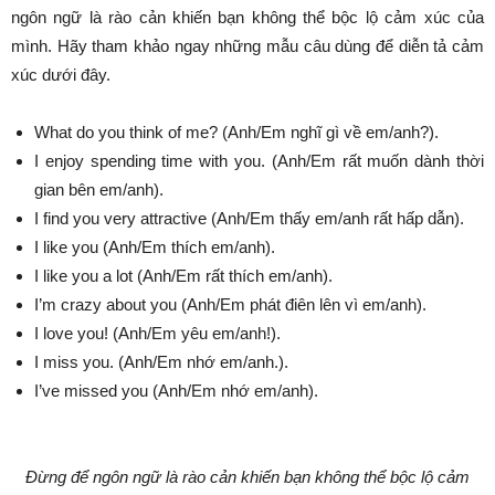
ngôn ngữ là rào cản khiến bạn không thể bộc lộ cảm xúc của
mình. Hãy tham khảo ngay những mẫu câu dùng để diễn tả cảm
xúc dưới đây.
What do you think of me? (Anh/Em nghĩ gì về em/anh?).
I enjoy spending time with you. (Anh/Em rất muốn dành thời
gian bên em/anh).
I find you very attractive (Anh/Em thấy em/anh rất hấp dẫn).
I like you (Anh/Em thích em/anh).
I like you a lot (Anh/Em rất thích em/anh).
I’m crazy about you (Anh/Em phát điên lên vì em/anh).
I love you! (Anh/Em yêu em/anh!).
I miss you. (Anh/Em nhớ em/anh.).
I’ve missed you (Anh/Em nhớ em/anh).
Đừng để ngôn ngữ là rào cản khiến bạn không thể bộc lộ cảm