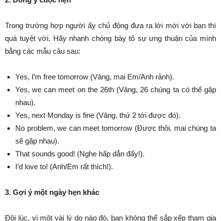
Trong trường hợp người ấy chủ động đưa ra lời mới với bạn thì
quá tuyệt vời. Hãy nhanh chóng bày tỏ sự ưng thuận của mình
bằng các mẫu câu sau:
Yes, I’m free tomorrow (Vâng, mai Em/Anh rảnh).
Yes, we can meet on the 26th (Vâng, 26 chúng ta có thể gặp
nhau).
Yes, next Monday is fine (Vâng, thứ 2 tới được đó).
No problem, we can meet tomorrow (Được thôi, mai chúng ta
sẽ gặp nhau).
That sounds good! (Nghe hấp dẫn đấy!).
I’d love to! (Anh/Em rất thích!).
3. Gợi ý một ngày hẹn khác
Đôi lúc, vì một vài lý do nào đó, bạn không thể sắp xếp tham gia