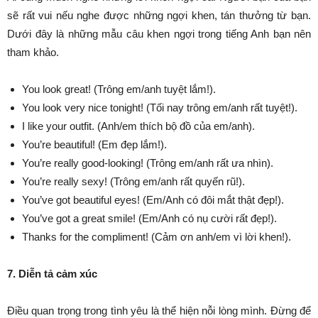
sẽ rất vui nếu nghe được những ngợi khen, tán thưởng từ bạn.
Dưới đây là những mẫu câu khen ngợi trong tiếng Anh bạn nên
tham khảo.
You look great! (Trông em/anh tuyệt lắm!).
You look very nice tonight! (Tối nay trông em/anh rất tuyệt!).
I like your outfit. (Anh/em thích bộ đồ của em/anh).
You’re beautiful! (Em đẹp lắm!).
You’re really good-looking! (Trông em/anh rất ưa nhìn).
You’re really sexy! (Trông em/anh rất quyến rũ!).
You’ve got beautiful eyes! (Em/Anh có đôi mắt thật đẹp!).
You’ve got a great smile! (Em/Anh có nụ cười rất đẹp!).
Thanks for the compliment! (Cảm ơn anh/em vì lời khen!).
7. Diễn tả cảm xúc
Điều quan trọng trong tình yêu là thể hiện nỗi lòng mình. Đừng để