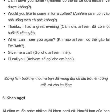
Can I drive you home? (Anh/em có thể lái xe đưa em/anh về
được không?).
Would you like to come in for a coffee? (Anh/em có muốn vào
nhà uống tách cà phê không?).
Thanks, I had a great evening (Cảm ơn, anh/em đã có một
buổi tối rất tuyệt).
When can I see you again? (Khi nào anh/em có thể gặp lại
Em/Anh?).
Give me a call! (Gọi cho anh/em nhé!).
I’ll call you! (Anh/em sẽ gọi cho em/anh!).
Đừng làm buổi hẹn hò mà bạn đã mong đợi rất lâu trở nên trống
trải, rơi vào im lặng
6. Khen ngợi
Ai cũng muốn nghe những lời khen ngợi cả. Người bạn của bạn