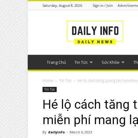
Saturday, August 8, 2026
Sign in / Join
Advertisem
Tin
tức
phổ
thông
Trang Chủ
Tin Tức
Sức Khỏe
Th
Home
Tin Tức
Hé lộ cách tăng tương tác Facebook
Tin Tức
Hé lộ cách tăng
miễn phí mang lạ
By
dailyinfo
-
March 6, 2023