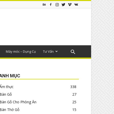
Máy móc – Dụng Cụ
Tư Vấn
ANH MỤC
Ẩm thực
338
Bàn Gỗ
27
Bàn Gỗ Cho Phòng Ăn
25
Bàn Thờ Gỗ
15