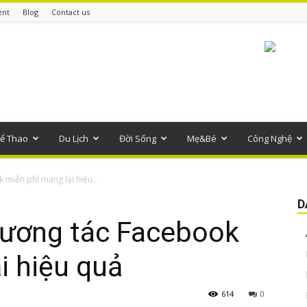
ent
Blog
Contact us
ể Thao
Du Lịch
Đời Sống
Mẹ&Bé
Công Nghệ
 miễn phí mang lại hiệu...
D
 tương tác Facebook
i hiệu quả
614
0