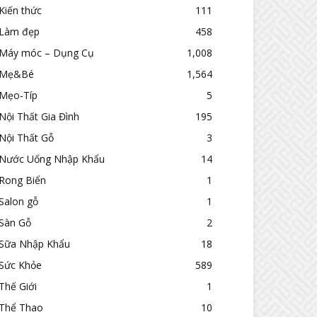
Kiến thức
111
Làm đẹp
458
Máy móc – Dụng Cụ
1,008
Mẹ&Bé
1,564
Mẹo-Típ
5
Nội Thất Gia Đình
195
Nội Thất Gỗ
3
Nước Uống Nhập Khẩu
14
Rong Biển
1
Salon gỗ
1
Sàn Gỗ
2
Sữa Nhập Khẩu
18
Sức Khỏe
589
Thế Giới
1
Thể Thao
10