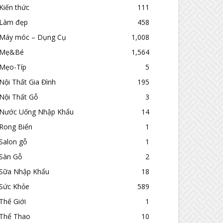
Kiến thức
111
Làm đẹp
458
Máy móc – Dụng Cụ
1,008
Mẹ&Bé
1,564
Mẹo-Típ
5
Nội Thất Gia Đình
195
Nội Thất Gỗ
3
Nước Uống Nhập Khẩu
14
Rong Biển
1
Salon gỗ
1
Sàn Gỗ
2
Sữa Nhập Khẩu
18
Sức Khỏe
589
Thế Giới
1
Thể Thao
10