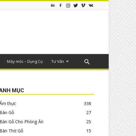
Máy móc – Dụng Cụ
Tư Vấn
ANH MỤC
Ẩm thực
338
Bàn Gỗ
27
Bàn Gỗ Cho Phòng Ăn
25
Bàn Thờ Gỗ
15