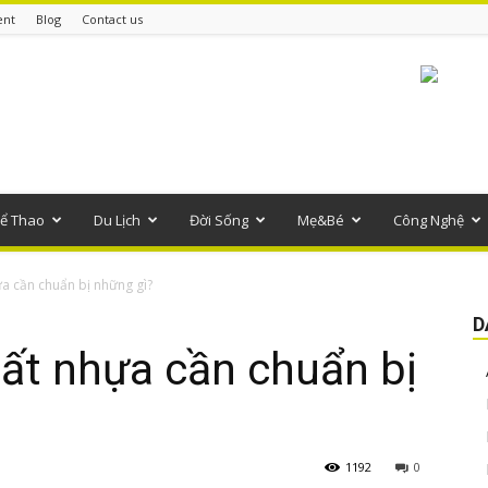
ent
Blog
Contact us
ể Thao
Du Lịch
Đời Sống
Mẹ&Bé
Công Nghệ
a cần chuẩn bị những gì?
D
ất nhựa cần chuẩn bị
1192
0