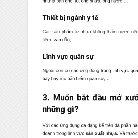
như là bàn ghế, tủ, ống nhựa, ống nước,…
Thiết bị ngành y tế
Các sản phẩm từ nhựa không thấm nước nên 
tiêm, van dẫn,….
Lĩnh vực quân sự
Ngoài còn có các ứng dụng trong lĩnh vực quân
bay hay mũ bảo hiểm quân sự,…
3. Muốn bắt đầu mở xưở
những gì?
Với các ứng dụng đa dạng kể trên đã phần nào
doanh trong lĩnh vực
sản xuất nhựa
. Và trướ