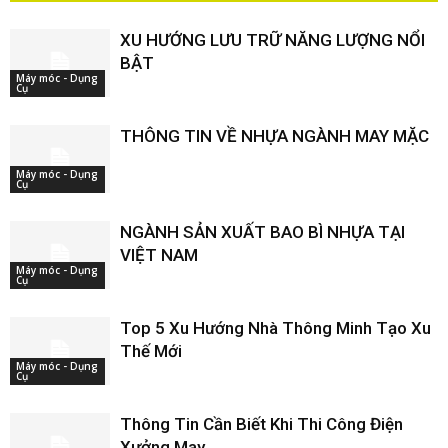
XU HƯỚNG LƯU TRỮ NĂNG LƯỢNG NỔI
BẬT
Máy móc - Dụng
Cụ
THÔNG TIN VỀ NHỰA NGÀNH MAY MẶC
Máy móc - Dụng
Cụ
NGÀNH SẢN XUẤT BAO BÌ NHỰA TẠI
VIỆT NAM
Máy móc - Dụng
Cụ
Top 5 Xu Hướng Nhà Thông Minh Tạo Xu
Thế Mới
Máy móc - Dụng
Cụ
Thông Tin Cần Biết Khi Thi Công Điện
Xưởng May