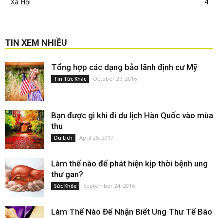
Xã Hội
4
TIN XEM NHIỀU
Tổng hợp các dạng bảo lãnh định cư Mỹ
October 27, 2016
Tin Tức Khác
Bạn được gì khi đi du lịch Hàn Quốc vào mùa
thu
April 25, 2017
Du Lịch
Làm thế nào để phát hiện kịp thời bệnh ung
thư gan?
September 24, 2016
Sức Khỏe
Làm Thế Nào Để Nhận Biết Ung Thư Tế Bào