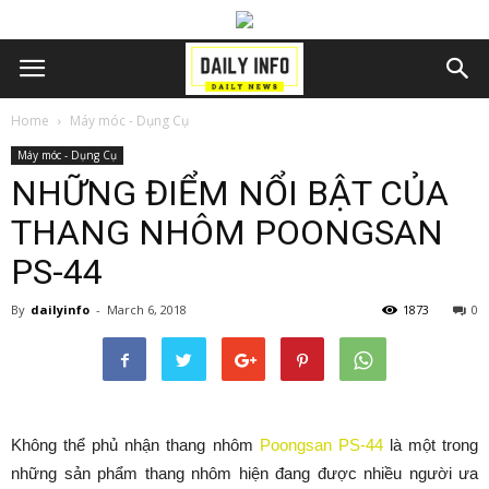
Home
Máy móc - Dụng Cụ
Máy móc - Dụng Cụ
NHỮNG ĐIỂM NỔI BẬT CỦA
THANG NHÔM POONGSAN
PS-44
By
dailyinfo
-
March 6, 2018
1873
0
Không thể phủ nhận thang nhôm
Poongsan PS-44
là một trong
những sản phẩm thang nhôm hiện đang được nhiều người ưa