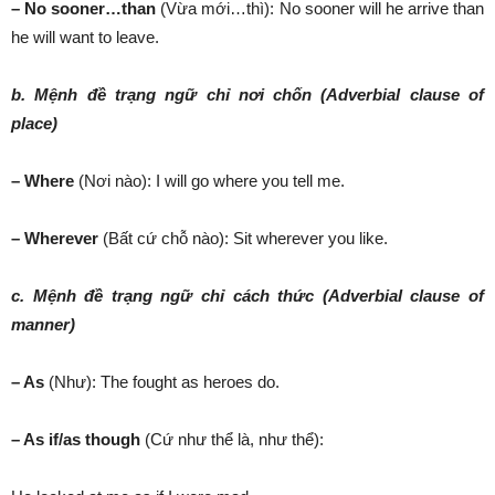
– No sooner…than
(Vừa mới…thì): No sooner will he arrive than
he will want to leave.
b. Mệnh đề trạng ngữ chỉ nơi chốn (Adverbial clause of
place)
– Where
(Nơi nào): I will go where you tell me.
– Wherever
(Bất cứ chỗ nào): Sit wherever you like.
c. Mệnh đề trạng ngữ chỉ cách thức (Adverbial clause of
manner)
– As
(Như): The fought as heroes do.
– As if/as though
(Cứ như thể là, như thể):