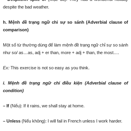
despite the bad weather.
h. Mệnh đề trạng ngữ chỉ sự so sánh (Adverbial clause of
comparison)
Một số từ thường dùng để làm mệnh đề trạng ngữ chỉ sự so sánh
như so/ as…as, adj + er than, more + adj + than, the most….
Ex:
This exercise is not so easy as you think.
i. Mệnh đề trạng ngữ chỉ điều kiện (Adverbial clause of
condition)
– If
(Nếu): If it rains, we shall stay at home.
– Unless
(Nếu không): I will fail in French unless I work harder.