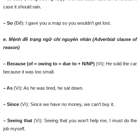
case it should rain.
– So
(Để): I gave you a map so you wouldn’t get lost.
e. Mệnh đề trạng ngữ chỉ nguyên nhân (Adverbial clause of
reason)
– Because (of = owing to = due to + N/NP)
(Vì): He sold the car
because it was too small.
– As
(Vì): As he was tired, he sat down.
– Since
(Vì): Since we have no money, we can’t buy it.
– Seeing that
(Vì): Seeing that you won’t help me, I must do the
job myself.