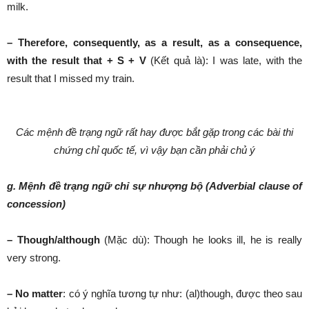
milk.
– Therefore, consequently, as a result, as a consequence,
with the result that + S + V
(Kết quả là): I was late, with the
result that I missed my train.
Các mệnh đề trạng ngữ rất hay được bắt gặp trong các bài thi
chứng chỉ quốc tế, vì vậy bạn cần phải chủ ý
g. Mệnh đề trạng ngữ chỉ sự nhượng bộ (Adverbial clause of
concession)
– Though/although
(Mặc dù): Though he looks ill, he is really
very strong.
– No matter
: có ý nghĩa tương tự như: (al)though, được theo sau