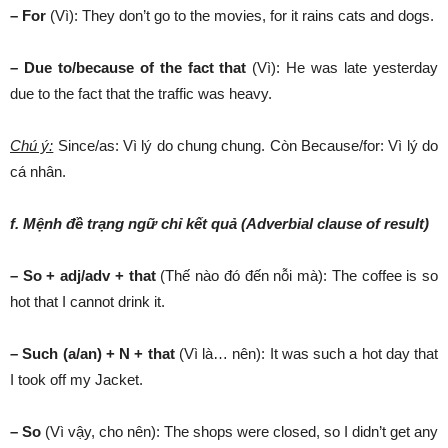
– For
(Vì): They don’t go to the movies, for it rains cats and dogs.
– Due to/because of the fact that
(Vì): He was late yesterday
due to the fact that the traffic was heavy.
Chú ý:
Since/as: Vì lý do chung chung. Còn Because/for: Vì lý do
cá nhân.
f. Mệnh đề trạng ngữ chỉ kết quả (Adverbial clause of result)
– So + adj/adv + that
(Thế nào đó đến nỗi mà): The coffee is so
hot that I cannot drink it.
– Such (a/an) + N + that
(Vì là… nên): It was such a hot day that
I took off my Jacket.
– So
(Vì vậy, cho nên): The shops were closed, so I didn’t get any