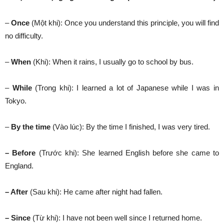
–
Once
(Một khi): Once you understand this principle, you will find
no difficulty.
–
When
(Khi): When it rains, I usually go to school by bus.
–
While
(Trong khi): I learned a lot of Japanese while I was in
Tokyo.
–
By the time
(Vào lúc): By the time I finished, I was very tired.
– Before
(Trước khi): She learned English before she came to
England.
– After
(Sau khi): He came after night had fallen.
– Since
(Từ khi): I have not been well since I returned home.