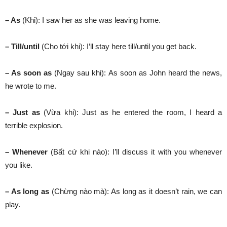
– As
(Khi): I saw her as she was leaving home.
– Till/until
(Cho tới khi): I’ll stay here till/until you get back.
– As soon as
(Ngay sau khi): As soon as John heard the news,
he wrote to me.
– Just as
(Vừa khi): Just as he entered the room, I heard a
terrible explosion.
– Whenever
(Bất cứ khi nào): I’ll discuss it with you whenever
you like.
– As long as
(Chừng nào mà): As long as it doesn’t rain, we can
play.