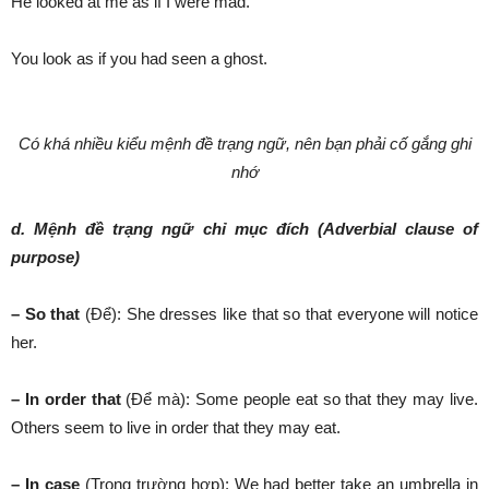
He looked at me as if I were mad.
You look as if you had seen a ghost.
Có khá nhiều kiểu mệnh đề trạng ngữ, nên bạn phải cố gắng ghi
nhớ
d. Mệnh đề trạng ngữ chỉ mục đích (Adverbial clause of
purpose)
– So that
(Để): She dresses like that so that everyone will notice
her.
– In order that
(Để mà): Some people eat so that they may live.
Others seem to live in order that they may eat.
– In case
(Trong trường hợp): We had better take an umbrella in