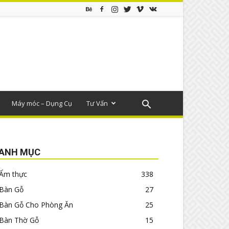
Máy móc – Dụng Cụ
Tư Vấn
ANH MỤC
Ẩm thực
338
Bàn Gỗ
27
Bàn Gỗ Cho Phòng Ăn
25
Bàn Thờ Gỗ
15