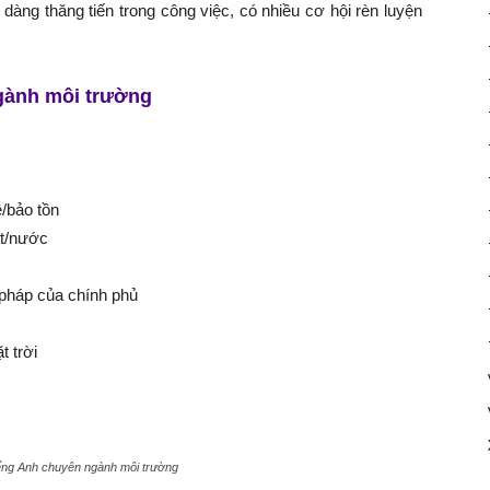
 dàng thăng tiến trong công việc, có nhiều cơ hội rèn luyện
gành môi trường
ệ/bảo tồn
ất/nước
 pháp của chính phủ
t trời
iếng Anh chuyên ngành môi trường