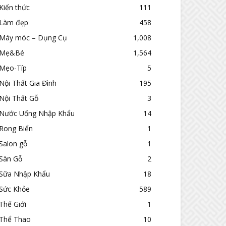
Kiến thức
111
Làm đẹp
458
Máy móc – Dụng Cụ
1,008
Mẹ&Bé
1,564
Mẹo-Típ
5
Nội Thất Gia Đình
195
Nội Thất Gỗ
3
Nước Uống Nhập Khẩu
14
Rong Biển
1
Salon gỗ
1
Sàn Gỗ
2
Sữa Nhập Khẩu
18
Sức Khỏe
589
Thế Giới
1
Thể Thao
10