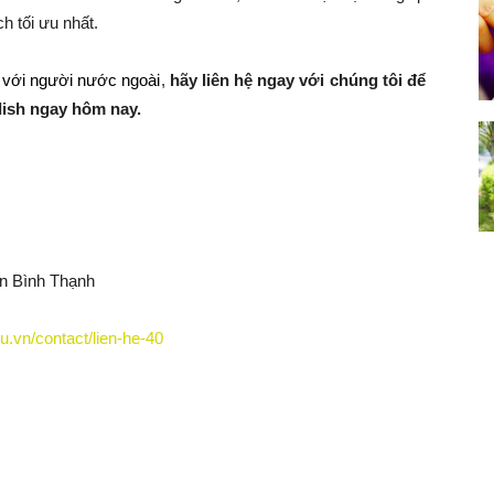
h tối ưu nhất.
 với người nước ngoài
,
hãy liên hệ ngay với chúng tôi để
ish ngay hôm nay.
n Bình Thạnh
u.vn/contact/lien-he-40