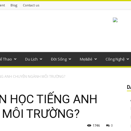
ent
Blog
Contact us
ể Thao
Du Lịch
Đời Sống
Mẹ&Bé
Công Nghệ
ẾNG ANH CHUYÊN NGÀNH MÔI TRƯỜNG?
D
ẦN HỌC TIẾNG ANH
 MÔI TRƯỜNG?
1746
0