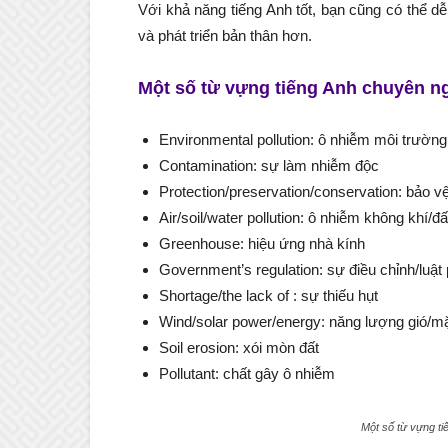
Với khả năng tiếng Anh tốt, bạn cũng có thể dễ
và phát triển bản thân hơn.
Một số từ vựng tiếng Anh chuyên n
Environmental pollution: ô nhiễm môi trường
Contamination: sự làm nhiễm độc
Protection/preservation/conservation: bảo v
Air/soil/water pollution: ô nhiễm không khí/đ
Greenhouse: hiệu ứng nhà kính
Government’s regulation: sự điều chỉnh/luật
Shortage/the lack of : sự thiếu hụt
Wind/solar power/energy: năng lượng gió/mặ
Soil erosion: xói mòn đất
Pollutant: chất gây ô nhiễm
Một số từ vựng t