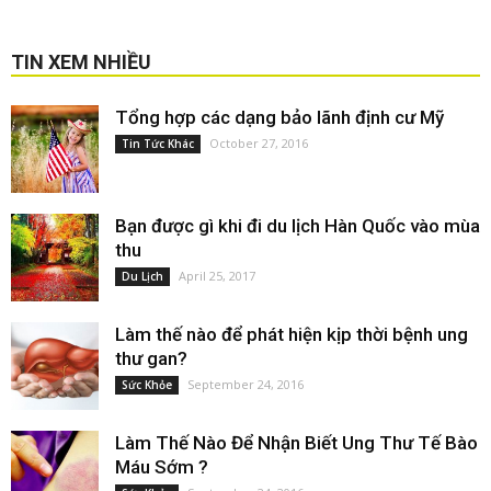
TIN XEM NHIỀU
Tổng hợp các dạng bảo lãnh định cư Mỹ
October 27, 2016
Tin Tức Khác
Bạn được gì khi đi du lịch Hàn Quốc vào mùa
thu
April 25, 2017
Du Lịch
Làm thế nào để phát hiện kịp thời bệnh ung
thư gan?
September 24, 2016
Sức Khỏe
Làm Thế Nào Để Nhận Biết Ung Thư Tế Bào
Máu Sớm ?