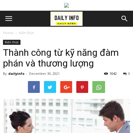
Home
Kiến thức
Kiến thức
Thành công từ kỹ năng đàm
phán và thương lượng
By
dailyinfo
-
December 30, 2021
1042
0