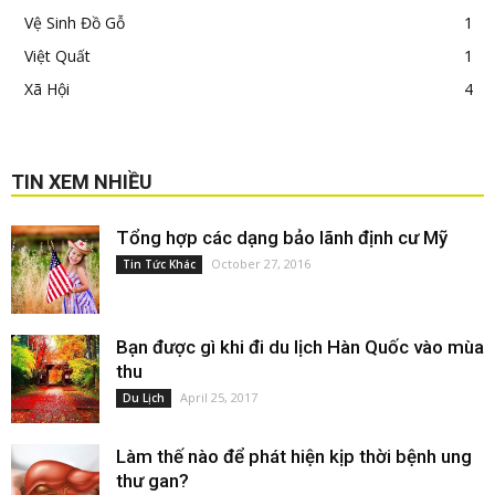
Vệ Sinh Đồ Gỗ
1
Việt Quất
1
Xã Hội
4
TIN XEM NHIỀU
Tổng hợp các dạng bảo lãnh định cư Mỹ
October 27, 2016
Tin Tức Khác
Bạn được gì khi đi du lịch Hàn Quốc vào mùa
thu
April 25, 2017
Du Lịch
Làm thế nào để phát hiện kịp thời bệnh ung
thư gan?