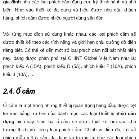
gia đình
như các loại phích cắm đang cực kỳ thịnh hành và phổ
biến. Nhờ vào thiết kế đa dạng và hiểu được nhu cầu khách
hàng, phích cắm được nhiều người dùng săn đón.
Với từng mục đích sử dụng khác nhau, các loại phích cắm sẽ
được thiết kế theo các tính năng và giới hạn chịu cường độ điện
riêng biệt. Có thể kể đến một số loại phích cắm nổi bật nhất hiện
nay, đang được phân phối tại CHINT Global Việt Nam như là:
phích kiểu A (15A), phích kiểu D (5A), phích kiểu F (16A), phích
kiểu J (10A), …
2.4. Ổ cắm
Ổ cắm là một trong những thiết bị quan trọng hàng đầu, được liệt
kê vào bảng ưu tiên của danh mục các loại
thiết bị điện dân
dụng
hiện nay. Các loại ổ cắm sẽ được thiết kế làm sao cho
tương thích với từng loại phích cắm. Chính vì điều đó, có rất
nhiều mẫu mã ổ cắm đa dạng và tương tự như các loại phích