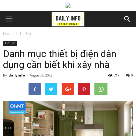
Home
Tin Tức
Tin Tức
Danh mục thiết bị điện dân
dụng cần biết khi xây nhà
By
dailyinfo
-
August 8, 2022
717
0