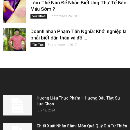
Làm Thế Nào Để Nhận Biết Ung Thư Tế Bào
Máu Sớm ?
September 24, 2016
Sức Khỏe
Doanh nhân Phạm Tấn Nghĩa: Khởi nghiệp là
phải biết dấn thân và đối...
September 1, 2017
Tin Tức
EDITOR PICKS
Hương Liệu Thực Phẩm – Hương Dâu Tây: Sự
Lựa Chọn...
July 19, 2024
Chiết Xuất Nhân Sâm: Món Quà Quý Giá Từ Thiên