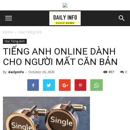
Home
Học Tiếng Anh
Học Tiếng Anh
TIẾNG ANH ONLINE DÀNH
CHO NGƯỜI MẤT CĂN BẢN
By
dailyinfo
-
October 26, 2020
897
0