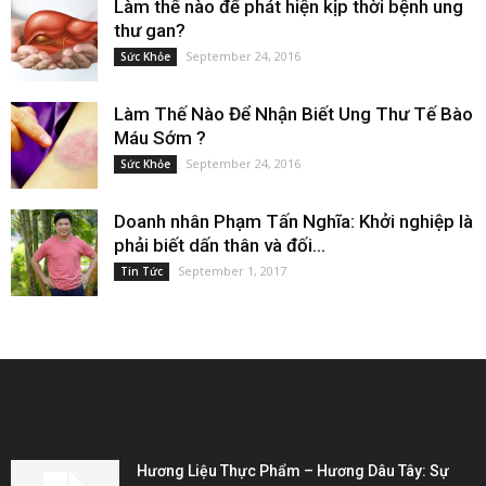
Làm thế nào để phát hiện kịp thời bệnh ung
thư gan?
September 24, 2016
Sức Khỏe
Làm Thế Nào Để Nhận Biết Ung Thư Tế Bào
Máu Sớm ?
September 24, 2016
Sức Khỏe
Doanh nhân Phạm Tấn Nghĩa: Khởi nghiệp là
phải biết dấn thân và đối...
September 1, 2017
Tin Tức
EDITOR PICKS
Hương Liệu Thực Phẩm – Hương Dâu Tây: Sự