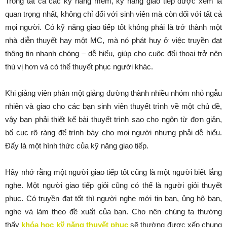
Trong tất cả các kỹ năng mềm, kỹ năng giao tiếp được xem là
quan trọng nhất, không chỉ đối với sinh viên mà còn đối với tất cả
mọi người. Có kỹ năng giao tiếp tốt không phải là trở thành một
nhà diễn thuyết hay một MC, mà nó phát huy ở việc truyền đạt
thông tin nhanh chóng – dễ hiểu, giúp cho cuộc đối thoại trở nên
thú vị hơn và có thể thuyết phục người khác.
Khi giảng viên phân một giảng đường thành nhiều nhóm nhỏ ngẫu
nhiên và giao cho các bạn sinh viên thuyết trình về một chủ đề,
vậy bạn phải thiết kế bài thuyết trình sao cho ngôn từ đơn giản,
bố cục rõ ràng để trình bày cho mọi người nhưng phải dễ hiểu.
Đấy là một hình thức của kỹ năng giao tiếp.
Hãy nhớ rằng một người giao tiếp tốt cũng là một người biết lắng
nghe. Một người giao tiếp giỏi cũng có thể là người giỏi thuyết
phục. Có truyền đạt tốt thì người nghe mới tin bạn, ủng hộ bạn,
nghe và làm theo đề xuất của bạn. Cho nên chúng ta thường
thấy
khóa học kỹ năng thuyết phục
sẽ thường được xếp chung