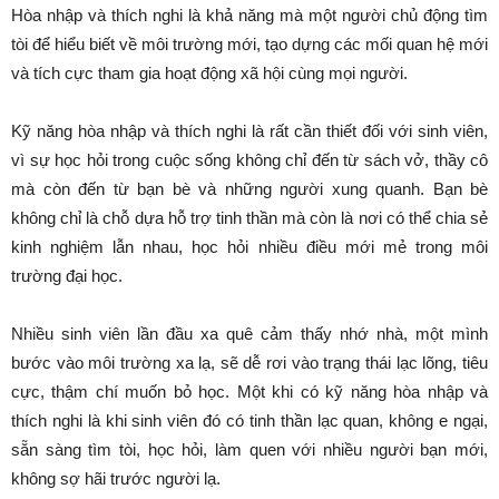
Hòa nhập và thích nghi là khả năng mà một người chủ động tìm
tòi để hiểu biết về môi trường mới, tạo dựng các mối quan hệ mới
và tích cực tham gia hoạt động xã hội cùng mọi người.
Kỹ năng hòa nhập và thích nghi là rất cần thiết đối với sinh viên,
vì sự học hỏi trong cuộc sống không chỉ đến từ sách vở, thầy cô
mà còn đến từ bạn bè và những người xung quanh. Bạn bè
không chỉ là chỗ dựa hỗ trợ tinh thần mà còn là nơi có thể chia sẻ
kinh nghiệm lẫn nhau, học hỏi nhiều điều mới mẻ trong môi
trường đại học.
Nhiều sinh viên lần đầu xa quê cảm thấy nhớ nhà, một mình
bước vào môi trường xa lạ, sẽ dễ rơi vào trạng thái lạc lõng, tiêu
cực, thậm chí muốn bỏ học. Một khi có kỹ năng hòa nhập và
thích nghi là khi sinh viên đó có tinh thần lạc quan, không e ngại,
sẵn sàng tìm tòi, học hỏi, làm quen với nhiều người bạn mới,
không sợ hãi trước người lạ.