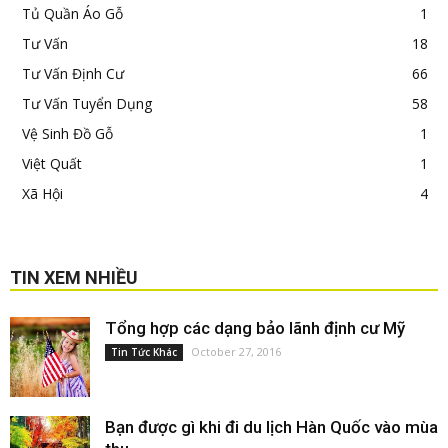
Tủ Quần Áo Gỗ
1
Tư Vấn
18
Tư Vấn Định Cư
66
Tư Vấn Tuyển Dụng
58
Vệ Sinh Đồ Gỗ
1
Việt Quất
1
Xã Hội
4
TIN XEM NHIỀU
Tổng hợp các dạng bảo lãnh định cư Mỹ
October 27, 2016
Tin Tức Khác
Bạn được gì khi đi du lịch Hàn Quốc vào mùa