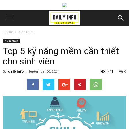
Home
Kiến thức
Kiến thức
Top 5 kỹ năng mềm cần thiết
cho sinh viên
By
dailyinfo
-
September 30, 2021
1411
0