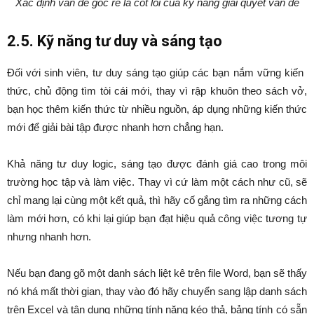
Xác định vấn đề gốc rễ là cốt lõi của kỹ năng giải quyết vấn đề
2.5. Kỹ năng tư duy và sáng tạo
Đối với sinh viên, tư duy sáng tạo giúp các bạn nắm vững kiến ​​
thức, chủ động tìm tòi cái mới, thay vì rập khuôn theo sách vở,
bạn học thêm kiến thức từ nhiều nguồn, áp dụng những kiến thức
mới để giải bài tập được nhanh hơn chẳng hạn.
Khả năng tư duy logic, sáng tạo được đánh giá cao trong môi
trường học tập và làm việc. Thay vì cứ làm một cách như cũ, sẽ
chỉ mang lại cùng một kết quả, thì hãy cố gắng tìm ra những cách
làm mới hơn, có khi lại giúp bạn đạt hiệu quả công việc tương tự
nhưng nhanh hơn.
Nếu bạn đang gõ một danh sách liệt kê trên file Word, bạn sẽ thấy
nó khá mất thời gian, thay vào đó hãy chuyển sang lập danh sách
trên Excel và tận dụng những tính năng kéo thả, bảng tính có sẵn