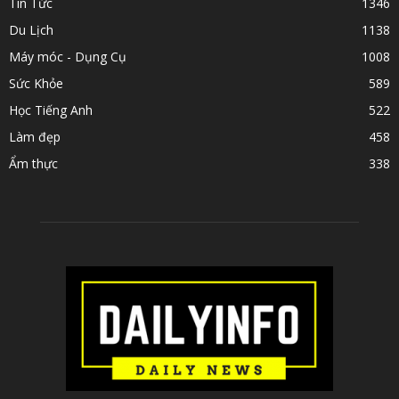
Tin Tức
1346
Du Lịch
1138
Máy móc - Dụng Cụ
1008
Sức Khỏe
589
Học Tiếng Anh
522
Làm đẹp
458
Ẩm thực
338