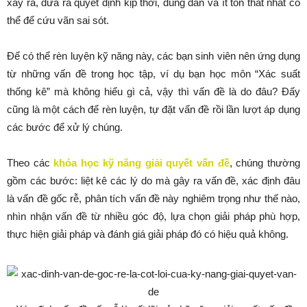
xảy ra, đưa ra quyết định kịp thời, đúng đắn và ít tổn thất nhất có
thể để cứu vãn sai sót.
Để có thể rèn luyện kỹ năng này, các bạn sinh viên nên ứng dụng
từ những vấn đề trong học tập, ví dụ bạn học môn “Xác suất
thống kê” mà không hiểu gì cả, vậy thì vấn đề là do đâu? Đấy
cũng là một cách để rèn luyện, tự đặt vấn đề rồi lần lượt áp dụng
các bước để xử lý chúng.
Theo các
khóa học kỹ năng giải quyết vấn đề
, chúng thường
gồm các bước: liệt kê các lý do mà gây ra vấn đề, xác định đâu
là vấn đề gốc rễ, phân tích vấn đề này nghiêm trọng như thế nào,
nhìn nhận vấn đề từ nhiều góc độ, lựa chọn giải pháp phù hợp,
thực hiện giải pháp và đánh giá giải pháp đó có hiệu quả không.