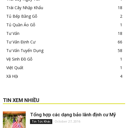
Trái Cây Nhập Khẩu
18
Tủ Bếp Bằng Gỗ
2
Tủ Quần Áo Gỗ
1
Tư Vấn
18
Tư Vấn Định Cư
66
Tư Vấn Tuyển Dụng
58
Vệ Sinh Đồ Gỗ
1
Việt Quất
1
Xã Hội
4
TIN XEM NHIỀU
Tổng hợp các dạng bảo lãnh định cư Mỹ
October 27, 2016
Tin Tức Khác