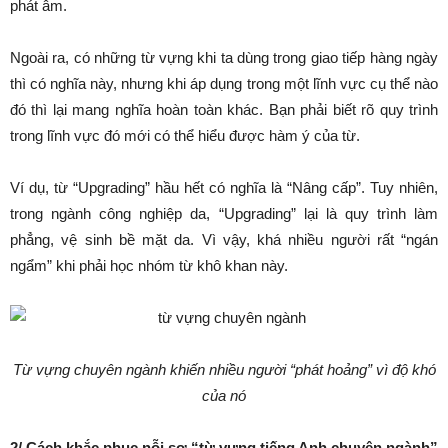
phát âm.
Ngoài ra, có những từ vựng khi ta dùng trong giao tiếp hàng ngày
thì có nghĩa này, nhưng khi áp dụng trong một lĩnh vực cụ thể nào
đó thì lại mang nghĩa hoàn toàn khác. Bạn phải biết rõ quy trình
trong lĩnh vực đó mới có thể hiểu được hàm ý của từ.
Ví dụ, từ “Upgrading” hầu hết có nghĩa là “Nâng cấp”. Tuy nhiên,
trong ngành công nghiệp da, “Upgrading” lại là quy trình làm
phẳng, vệ sinh bề mặt da. Vì vậy, khá nhiều người rất “ngán
ngẩm” khi phải học nhóm từ khô khan này.
Từ vựng chuyên ngành khiến nhiều người “phát hoảng” vì độ khó
của nó
2/ Cách khắc phục nỗi sợ “từ vựng tiếng Anh
chuyên ngành”