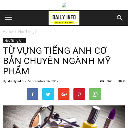
Home
Học Tiếng Anh
Học Tiếng Anh
TỪ VỰNG TIẾNG ANH CƠ
BẢN CHUYÊN NGÀNH MỸ
PHẨM
By
dailyinfo
-
September 16, 2017
5940
0