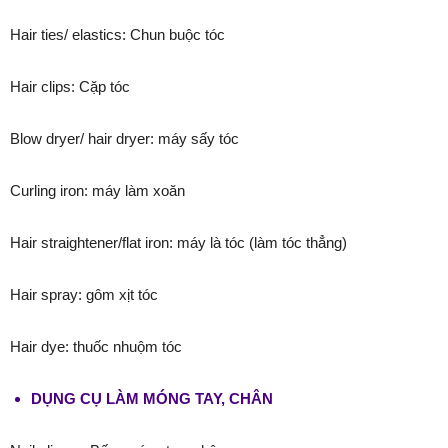
Hair ties/ elastics: Chun buộc tóc
Hair clips: Cặp tóc
Blow dryer/ hair dryer: máy sấy tóc
Curling iron: máy làm xoăn
Hair straightener/flat iron: máy là tóc (làm tóc thẳng)
Hair spray: gôm xịt tóc
Hair dye: thuốc nhuộm tóc
DỤNG CỤ LÀM MÓNG TAY, CHÂN