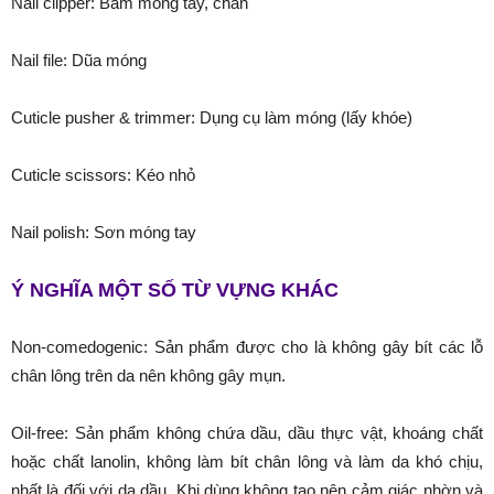
Nail clipper: Bấm móng tay, chân
Nail file: Dũa móng
Cuticle pusher & trimmer: Dụng cụ làm móng (lấy khóe)
Cuticle scissors: Kéo nhỏ
Nail polish: Sơn móng tay
Ý NGHĨA MỘT SỐ TỪ VỰNG KHÁC
Non-comedogenic: Sản phẩm được cho là không gây bít các lỗ
chân lông trên da nên không gây mụn.
Oil-free: Sản phẩm không chứa dầu, dầu thực vật, khoáng chất
hoặc chất lanolin, không làm bít chân lông và làm da khó chịu,
nhất là đối với da dầu. Khi dùng không tạo nên cảm giác nhờn và