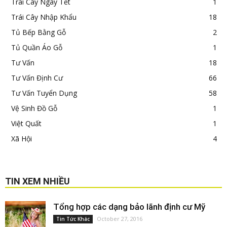
Trái Cây Ngày Tết
1
Trái Cây Nhập Khẩu
18
Tủ Bếp Bằng Gỗ
2
Tủ Quần Áo Gỗ
1
Tư Vấn
18
Tư Vấn Định Cư
66
Tư Vấn Tuyển Dụng
58
Vệ Sinh Đồ Gỗ
1
Việt Quất
1
Xã Hội
4
TIN XEM NHIỀU
Tổng hợp các dạng bảo lãnh định cư Mỹ
October 27, 2016
Tin Tức Khác