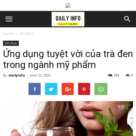
Home
Ẩm thực
Ẩm thực
Ứng dụng tuyệt vời của trà đen
trong ngành mỹ phẩm
By
dailyinfo
-
June 23, 2022
751
0