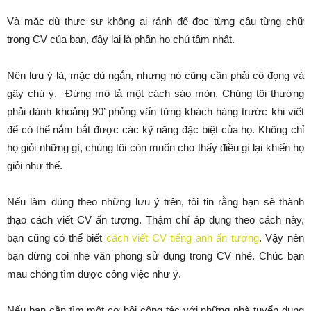
Và mặc dù thực sự không ai rảnh để đọc từng câu từng chữ
trong CV của bạn, đây lại là phần họ chú tâm nhất.
Nên lưu ý là, mặc dù ngắn, nhưng nó cũng cần phải cô đọng và
gây chú ý. Đừng mô tả một cách sáo mòn. Chúng tôi thường
phải dành khoảng 90’ phỏng vấn từng khách hàng trước khi viết
để có thể nắm bắt được các kỹ năng đặc biệt của họ. Không chỉ
họ giỏi những gì, chúng tôi còn muốn cho thấy điều gì lại khiến họ
giỏi như thế.
Nếu làm đúng theo những lưu ý trên, tôi tin rằng bạn sẽ thành
thạo cách viết CV ấn tượng. Thậm chí áp dụng theo cách này,
bạn cũng có thế biết
cách viết CV tiếng anh ấn tượng
. Vậy nên
bạn đừng coi nhẹ văn phong sử dụng trong CV nhé. Chúc bạn
mau chóng tìm được công việc như ý.
Nếu bạn cần tìm một cơ hội cộng tác với những nhà tuyển dụng