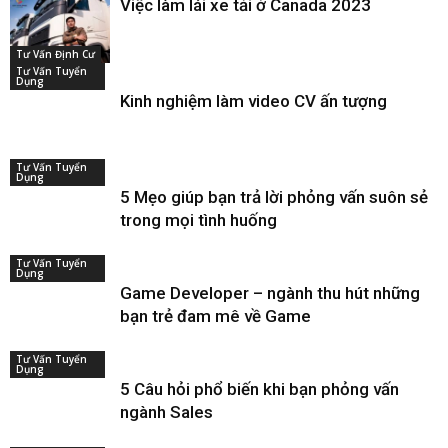
Việc làm lái xe tải ở Canada 2023
Tư Vấn Định Cư
Tư Vấn Tuyển
Dụng
Kinh nghiệm làm video CV ấn tượng
Tư Vấn Tuyển
Dụng
5 Mẹo giúp bạn trả lời phỏng vấn suôn sẻ
trong mọi tình huống
Tư Vấn Tuyển
Dụng
Game Developer – ngành thu hút những
bạn trẻ đam mê về Game
Tư Vấn Tuyển
Dụng
5 Câu hỏi phổ biến khi bạn phỏng vấn
ngành Sales