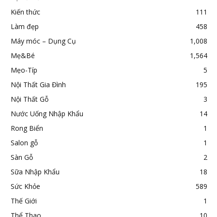
Kiến thức
111
Làm đẹp
458
Máy móc – Dụng Cụ
1,008
Mẹ&Bé
1,564
Mẹo-Típ
5
Nội Thất Gia Đình
195
Nội Thất Gỗ
3
Nước Uống Nhập Khẩu
14
Rong Biển
1
Salon gỗ
1
Sàn Gỗ
2
Sữa Nhập Khẩu
18
Sức Khỏe
589
Thế Giới
1
Thể Thao
10