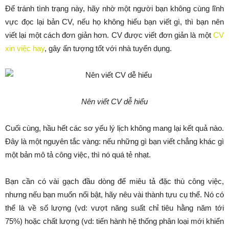
Để tránh tình trạng này, hãy nhờ một người bạn không cùng lĩnh
vực đọc lại bản CV, nếu họ không hiểu bạn viết gì, thì bạn nên
viết lại một cách đơn giản hơn. CV được viết đơn giản là một
CV
xin việc hay
, gây ấn tượng tốt với nhà tuyển dụng.
Nên viết CV dễ hiểu
Cuối cùng, hầu hết các sơ yếu lý lịch không mang lại kết quả nào.
Đây là một nguyên tắc vàng: nếu những gì bạn viết chẳng khác gì
một bản mô tả công việc, thì nó quá tẻ nhạt.
Bạn cần có vài gạch đầu dòng để miêu tả đặc thù công việc,
nhưng nếu bạn muốn nổi bật, hãy nêu vài thành tựu cụ thể. Nó có
thể là về số lượng (vd: vượt năng suất chỉ tiêu hằng năm tới
75%) hoặc chất lượng (vd: tiến hành hệ thống phân loại mới khiến