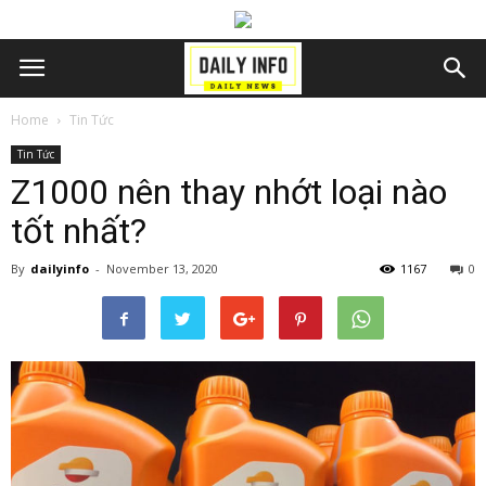
Home
Tin Tức
Tin Tức
Z1000 nên thay nhớt loại nào
tốt nhất?
By
dailyinfo
-
November 13, 2020
1167
0