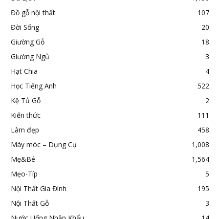
Đồ gỗ nội thất
107
Đời Sống
20
Giường Gỗ
18
Giường Ngủ
3
Hạt Chia
4
Học Tiếng Anh
522
Kệ Tủ Gỗ
2
Kiến thức
111
Làm đẹp
458
Máy móc – Dụng Cụ
1,008
Mẹ&Bé
1,564
Mẹo-Típ
5
Nội Thất Gia Đình
195
Nội Thất Gỗ
3
Nước Uống Nhập Khẩu
14