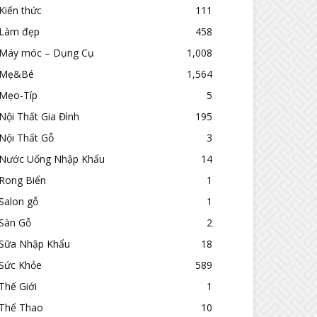
Kiến thức
111
Làm đẹp
458
Máy móc – Dụng Cụ
1,008
Mẹ&Bé
1,564
Mẹo-Típ
5
Nội Thất Gia Đình
195
Nội Thất Gỗ
3
Nước Uống Nhập Khẩu
14
Rong Biển
1
Salon gỗ
1
Sàn Gỗ
2
Sữa Nhập Khẩu
18
Sức Khỏe
589
Thế Giới
1
Thể Thao
10