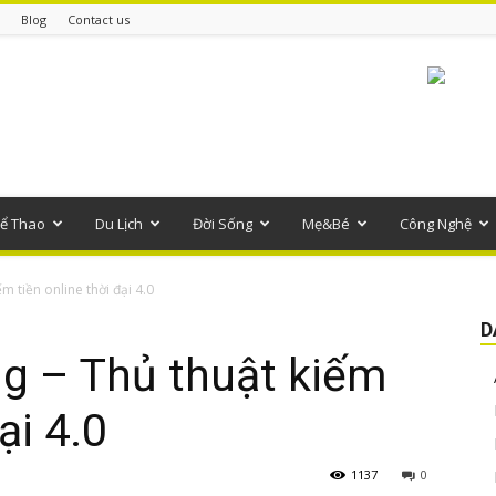
Blog
Contact us
ể Thao
Du Lịch
Đời Sống
Mẹ&Bé
Công Nghệ
ếm tiền online thời đại 4.0
D
ing – Thủ thuật kiếm
ại 4.0
1137
0