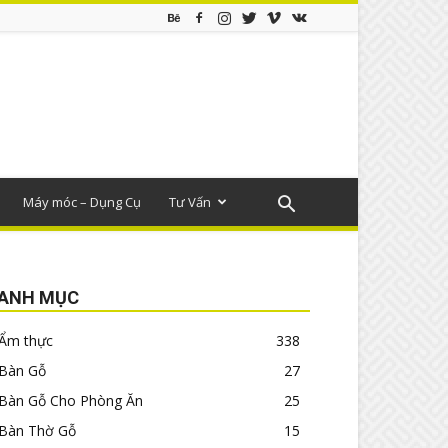
Máy móc – Dụng Cụ
Tư Vấn
ANH MỤC
Ẩm thực
338
Bàn Gỗ
27
Bàn Gỗ Cho Phòng Ăn
25
Bàn Thờ Gỗ
15