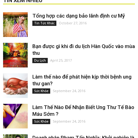
TIN XEM NHIỀU
Tổng hợp các dạng bảo lãnh định cư Mỹ
October 27, 2016
Tin Tức Khác
Bạn được gì khi đi du lịch Hàn Quốc vào mùa
thu
April 25, 2017
Du Lịch
Làm thế nào để phát hiện kịp thời bệnh ung
thư gan?
September 24, 2016
Sức Khỏe
Làm Thế Nào Để Nhận Biết Ung Thư Tế Bào
Máu Sớm ?
September 24, 2016
Sức Khỏe
Doanh nhân Phạm Tấn Nghĩa: Khởi nghiệp là