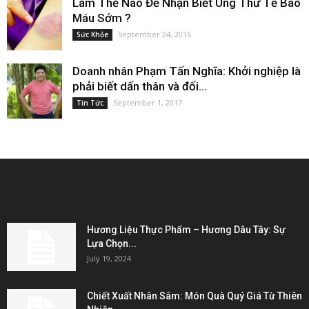
Làm Thế Nào Để Nhận Biết Ung Thư Tế Bào
Máu Sớm ?
September 24, 2016
Sức Khỏe
Doanh nhân Phạm Tấn Nghĩa: Khởi nghiệp là
phải biết dấn thân và đối...
September 1, 2017
Tin Tức
EDITOR PICKS
Hương Liệu Thực Phẩm – Hương Dâu Tây: Sự
Lựa Chọn...
July 19, 2024
Chiết Xuất Nhân Sâm: Món Quà Quý Giá Từ Thiên