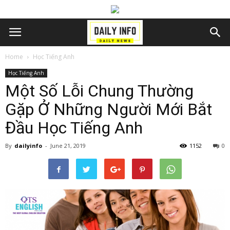
Home
Học Tiếng Anh
Học Tiếng Anh
Một Số Lỗi Chung Thường
Gặp Ở Những Người Mới Bắt
Đầu Học Tiếng Anh
By
dailyinfo
-
June 21, 2019
1152
0