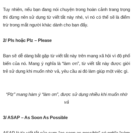
Tuy nhiên, nếu bạn đang nói chuyện trong hoàn cảnh trang trọng
thì đừng nên sử dụng từ viết tắt này nhé, vì nó có thể sẽ là điểm
trừ trong mắt người khác dành cho bạn đấy.
2/ Pls hoặc Plz – Please
Bạn sẽ dễ dàng bắt gặp từ viết tắt này trên mạng xã hội vì độ phổ
biến của nó. Mang ý nghĩa là “làm ơn”, từ viết tắt này được giới
trẻ sử dụng khi muốn nhờ vả, yêu cầu ai đó làm giúp một việc gì.
“Plz” mang hàm ý “làm ơn”, được sử dụng nhiều khi muốn nhờ
vả
3/ ASAP – As Soon As Possible
ASAP là từ viết tắt của cụm “as soon as possible” có nghĩa “sớm