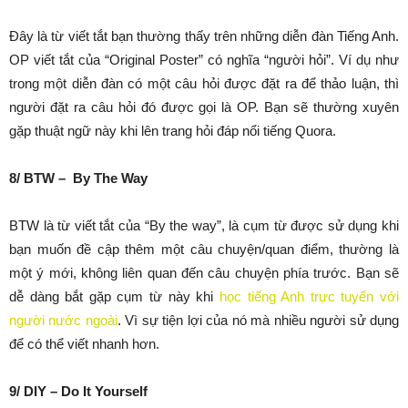
Đây là từ viết tắt bạn thường thấy trên những diễn đàn Tiếng Anh.
OP viết tắt của “Original Poster” có nghĩa “người hỏi”. Ví dụ như
trong một diễn đàn có một câu hỏi được đặt ra để thảo luận, thì
người đặt ra câu hỏi đó được gọi là OP. Bạn sẽ thường xuyên
gặp thuật ngữ này khi lên trang hỏi đáp nổi tiếng Quora.
8/ BTW – By The Way
BTW là từ viết tắt của “By the way”, là cụm từ được sử dụng khi
bạn muốn đề cập thêm một câu chuyện/quan điểm, thường là
một ý mới, không liên quan đến câu chuyện phía trước. Bạn sẽ
dễ dàng bắt gặp cụm từ này khi
học tiếng Anh trực tuyến với
người nước ngoài
. Vì sự tiện lợi của nó mà nhiều người sử dụng
để có thể viết nhanh hơn.
9/ DIY – Do It Yourself