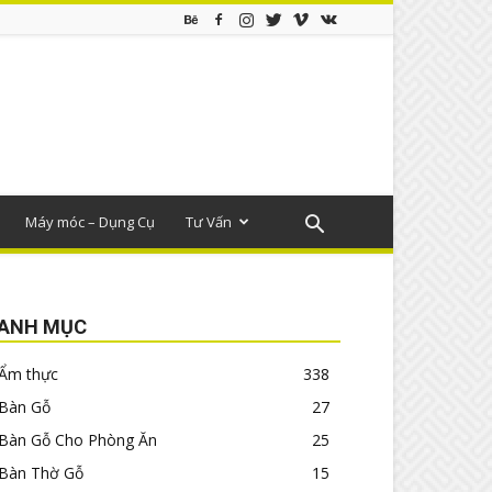
Máy móc – Dụng Cụ
Tư Vấn
ANH MỤC
Ẩm thực
338
Bàn Gỗ
27
Bàn Gỗ Cho Phòng Ăn
25
Bàn Thờ Gỗ
15