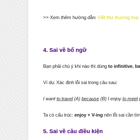
>> Xem thêm hướng dẫn:
Viết thư thương mại 
4. Sai về bổ ngữ
Bạn phải chú ý khi nào thì dùng
to infinitive
,
ba
Ví dụ: Xác định lỗi sai trong câu sau:
I want
to travel
(A)
because
(B) I enjoy
to meet
Ta có cấu trúc:
enjoy + V-ing
nên lỗi sai cần tìm
5. Sai về câu điều kiện