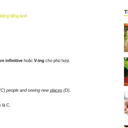
T
bằng tiếng Anh
re infinitive
hoặc
V-ing
cho phù hợp.
(C) people and seeing new
places
(D).
 là C.