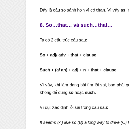
Đây là câu so sánh hơn vì có
than
. Vì vậy
as i
8. So…that… và such…that…
Ta có 2 cấu trúc câu sau:
So + adj/ adv + that + clause
Such + (a/ an) + adj + n + that + clause
Vì vậy, khi làm dạng bài tìm lỗi sai, bạn phả
không để dùng
so
hoặc
such
.
Ví dụ: Xác định lỗi sai trong câu sau:
It seems (A) like so (B) a long way to drive (C) f