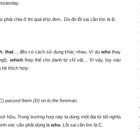
yesterday.
phải chia ở thì quá khứ đơn . Do đó lỗi sai cần tìm là B.
h
,
that
… đều có cách sử dụng khác nhau. Ví dụ
who
thay
 ngữ,
which
thay thế cho danh từ chỉ vật… Vì vậy, tùy vào
 hệ thích hợp.
C) passed them (D) on to the foreman.
từ sở hữu. Trong trường hợp này ta dùng một đại từ bổ nghĩa
hính xác cần phải dùng là
who
. Lỗi sai cần tìm là C.