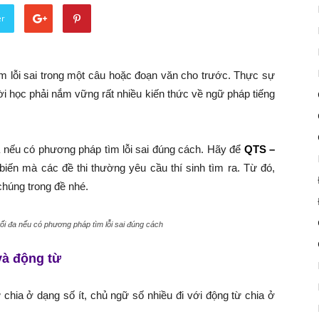
er
tìm lỗi sai trong một câu hoặc đoạn văn cho trước. Thực sự
ời học phải nắm vững rất nhiều kiến thức về ngữ pháp tiếng
đa nếu có phương pháp tìm lỗi sai đúng cách. Hãy để
QTS –
iến mà các đề thi thường yêu cầu thí sinh tìm ra. Từ đó,
chúng trong đề nhé.
tối đa nếu có phương pháp tìm lỗi sai đúng cách
và động từ
 chia ở dạng số ít, chủ ngữ số nhiều đi với động từ chia ở