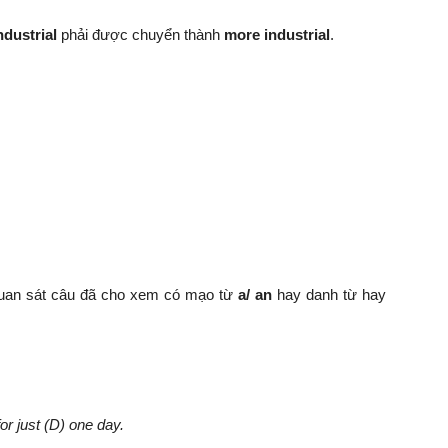
ndustrial
phải được chuyển thành
more industrial
.
i quan sát câu đã cho xem có mạo từ
a/ an
hay danh từ hay
or just (D) one day.