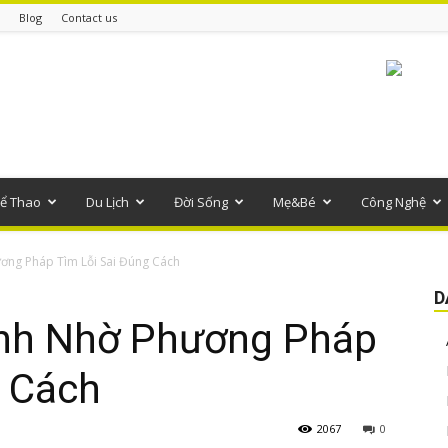
Blog
Contact us
ể Thao
Du Lịch
Đời Sống
Mẹ&Bé
Công Nghệ
ơng Pháp Tìm Lỗi Sai Đúng Cách
D
Anh Nhờ Phương Pháp
g Cách
2067
0