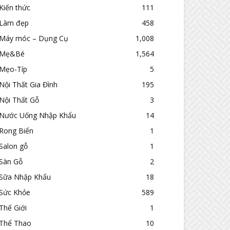
Kiến thức
111
Làm đẹp
458
Máy móc – Dụng Cụ
1,008
Mẹ&Bé
1,564
Mẹo-Típ
5
Nội Thất Gia Đình
195
Nội Thất Gỗ
3
Nước Uống Nhập Khẩu
14
Rong Biển
1
Salon gỗ
1
Sàn Gỗ
2
Sữa Nhập Khẩu
18
Sức Khỏe
589
Thế Giới
1
Thể Thao
10