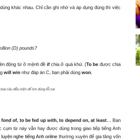
h dùng khác nhau. Chỉ cần ghi nhớ và áp dụng đúng thì việc
million (D) pounds?
 nên động từ ở mệnh đề
if
chia ở quá khứ. (
To be
được chia
ng
will win
như đáp án C, bạn phải dùng
won
.
oại câu điều kiện để tìm đúng lỗi sai
 fond of, to be fed up with, to depend on, at least
… Bạn
 cụm từ này vẫn hay được dùng trong giao tiếp tiếng Anh
n
luyện nghe tiếng Anh online
thường xuyên để gia tăng vốn