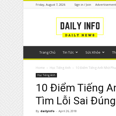
Friday, August 7, 2026
Sign in / Join
Advertisement
Tin
tức
phổ
thông
Trang Chủ
Tin Tức
Sức Khỏe
Th
Home
Học Tiếng Anh
10 Điểm Tiếng Anh Nhờ Phư
Học Tiếng Anh
10 Điểm Tiếng 
Tìm Lỗi Sai Đún
By
dailyinfo
-
April 26, 2018