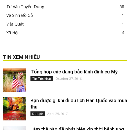
Tư Vấn Tuyển Dụng
58
Vệ Sinh Đồ Gỗ
1
Việt Quất
1
Xã Hội
4
TIN XEM NHIỀU
Tổng hợp các dạng bảo lãnh định cư Mỹ
October 27, 2016
Tin Tức Khác
Bạn được gì khi đi du lịch Hàn Quốc vào mùa
thu
April 25, 2017
Du Lịch
Làm thế nào để phát hiện kịp thời bệnh ung