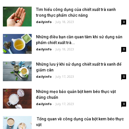
Tìm hiểu công dụng của chiết xuất trà xanh
trong thực phẩm chức năng
dailyinfo
-
July 18, 2023
0
Những điều bạn cần quan tâm khi sử dụng sản
phẩm chiết xuất trà...
dailyinfo
-
July 18, 2023
0
Những lưu ý khi sử dụng chiết xuất trà xanh để
giảm cân
dailyinfo
-
July 17, 2023
0
Những mẹo bảo quản bột kem béo thực vật
đúng chuẩn
dailyinfo
-
July 17, 2023
0
Tổng quan về công dụng của bột kem béo thực
vật