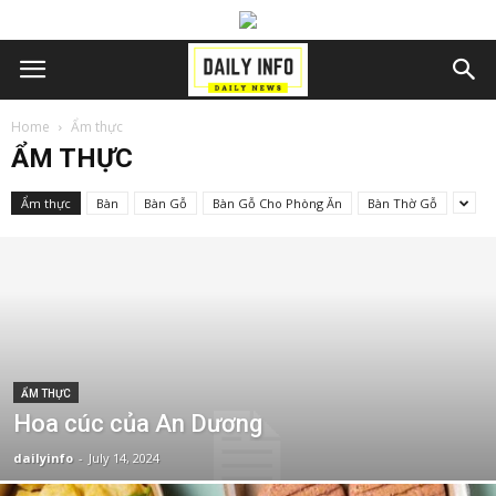
Home
Ẩm thực
ẨM THỰC
Ẩm thực
Bàn
Bàn Gỗ
Bàn Gỗ Cho Phòng Ăn
Bàn Thờ Gỗ
ẨM THỰC
Hoa cúc của An Dương
dailyinfo
-
July 14, 2024