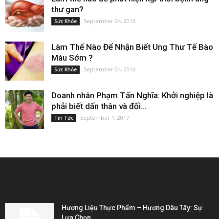
thư gan?
September 24, 2016
Sức Khỏe
Làm Thế Nào Để Nhận Biết Ung Thư Tế Bào
Máu Sớm ?
September 24, 2016
Sức Khỏe
Doanh nhân Phạm Tấn Nghĩa: Khởi nghiệp là
phải biết dấn thân và đối...
September 1, 2017
Tin Tức
EDITOR PICKS
Hương Liệu Thực Phẩm – Hương Dâu Tây: Sự
Lựa Chọn...