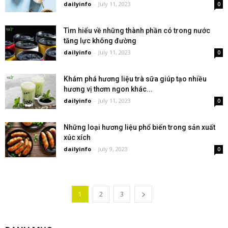
dailyinfo
-
July 11, 2023
0
Tìm hiểu về những thành phần có trong nước
tăng lực không đường
dailyinfo
-
July 11, 2023
0
Khám phá hương liệu trà sữa giúp tạo nhiều
hương vị thơm ngon khác...
dailyinfo
-
July 11, 2023
0
Những loại hương liệu phổ biến trong sản xuất
xúc xích
dailyinfo
-
July 9, 2023
0
1
2
3